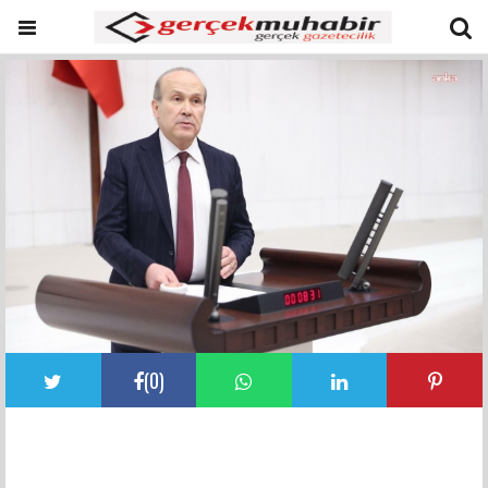
(
0
)