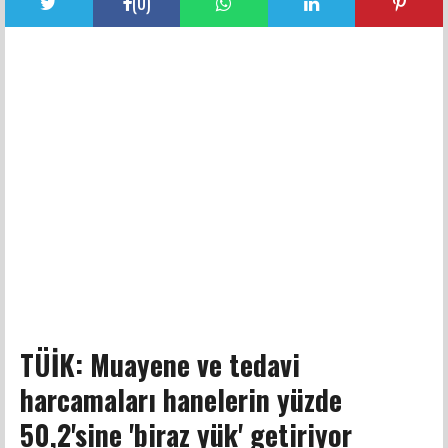
(
0
)
TÜİK: Muayene ve tedavi
harcamaları hanelerin yüzde
50,2'sine 'biraz yük' getiriyor