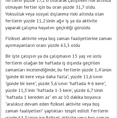
fertlerin yüzde 17,2'si oturarak çalışırken risk altında
olmayan fertler için bu oran yüzde 31,7 oldu.
Yoksulluk veya sosyal dışlanma riski altında olan
fertlerin yüzde 11,2'sinin ağır iş ya da aktivite
yaparak çalışma hayatını geçirdiği görüldü.
Fiziksel aktivite veya boş zaman faaliyetlerine zaman
ayırmayanların oranı yüzde 63,3 oldu
Bir işte çalışsın ya da çalışmasın 15 yaş ve üstü
fertlerin olağan bir haftada iş dışında geçirilen
zamanları incelendiğinde, bu fertlerin yüzde 1,4'ünün
"günde iki kere veya daha fazla", yüzde 11,6'sının
"günde bir kere", yüzde 5,6'sının "haftada 4-6 kere",
yüzde 11,5'inin "haftada 1-3 kere', yüzde 6,7'sinin
"haftada 1 kereden az" en az 10 dakika boyunca
"aralıksız devam eden fiziksel aktivite veya boş
zaman faaliyetleri" yaptıkları tespit edildi. Fertlerin
yüzde 63,3'ünün ise fiziksel aktivite veya boş zaman