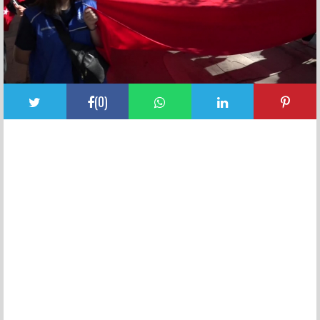
(
0
)