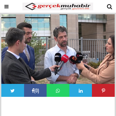
(
0
)