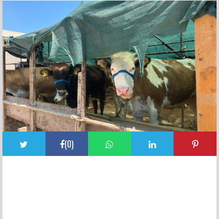
(
0
)