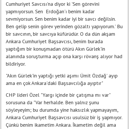
Cumhuriyet Savcısı'na diyor ki 'Sen görevini
yapmıyorsun. Sen Erdoğan'ı benim kadar
sevmiyorsun. Sen benim kadar iyi bir savcı değilsin.
Ben gelip senin görev yerinden gözaltı yapıyorum.' Bu
bir savcının, bir savcıya küfürüdür. O da dün akşam
Ankara Cumhuriyet Başsavcısı, benim burada
yaptığım bir konuşmadan ötürü Akın Gürlek'in
alanında soruşturma açıp ona karşı rövanş alıyor had
bildiriyor.
"Akın Gürlek'in yaptığı yetki aşımı Ümit Özdağ' ayıp
ama en çok Ankara'daki Başsavcılığa ayıptır"
CHP lideri Özel "Yargı içinde bir çatışma mı var"
sorusuna da "Var herhalde. Ben yalnız şunu
söyleyeyim; bu durumda yine haksızlık yapmayayım,
Ankara Cumhuriyet Başsavcısı usulsüz bir iş yapmıyor.
Çünkü benim ikametim Ankara. İkametim değil ama