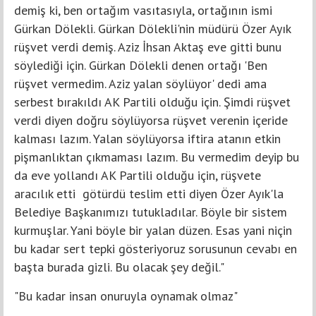
demiş ki, ben ortağım vasıtasıyla, ortağının ismi
Gürkan Dölekli. Gürkan Dölekli'nin müdürü Özer Ayık
rüşvet verdi demiş. Aziz İhsan Aktaş eve gitti bunu
söylediği için. Gürkan Dölekli denen ortağı 'Ben
rüşvet vermedim. Aziz yalan söylüyor' dedi ama
serbest bırakıldı AK Partili olduğu için. Şimdi rüşvet
verdi diyen doğru söylüyorsa rüşvet verenin içeride
kalması lazım. Yalan söylüyorsa iftira atanın etkin
pişmanlıktan çıkmaması lazım. Bu vermedim deyip bu
da eve yollandı AK Partili olduğu için, rüşvete
aracılık etti götürdü teslim etti diyen Özer Ayık'la
Belediye Başkanımızı tutukladılar. Böyle bir sistem
kurmuşlar. Yani böyle bir yalan düzen. Esas yani niçin
bu kadar sert tepki gösteriyoruz sorusunun cevabı en
başta burada gizli. Bu olacak şey değil."
"Bu kadar insan onuruyla oynamak olmaz"