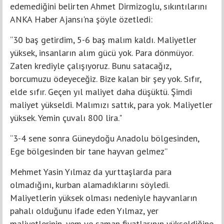
edemediğini belirten Ahmet Dirmizoglu, sıkıntılarını
ANKA Haber Ajansı'na şöyle özetledi:
“30 baş getirdim, 5-6 baş malım kaldı. Maliyetler
yüksek, insanların alım gücü yok. Para dönmüyor.
Zaten krediyle çalışıyoruz. Bunu satacağız,
borcumuzu ödeyeceğiz. Bize kalan bir şey yok. Sıfır,
elde sıfır. Geçen yıl maliyet daha düşüktü. Şimdi
maliyet yükseldi. Malımızı sattık, para yok. Maliyetler
yüksek. Yemin çuvalı 800 lira."
“3-4 sene sonra Güneydoğu Anadolu bölgesinden,
Ege bölgesinden bir tane hayvan gelmez”
Mehmet Yasin Yılmaz da yurttaşlarda para
olmadığını, kurban alamadıklarını söyledi.
Maliyetlerin yüksek olması nedeniyle hayvanların
pahalı olduğunu ifade eden Yılmaz, yer
maliyetlerinin, yem ve saman fiyatlarının yükseldiğine