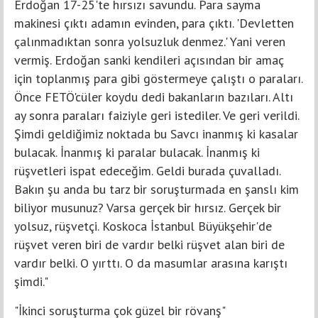
Erdoğan 17-25'te hırsızı savundu. Para sayma
makinesi çıktı adamın evinden, para çıktı. 'Devletten
çalınmadıktan sonra yolsuzluk denmez.' Yani veren
vermiş. Erdoğan sanki kendileri açısından bir amaç
için toplanmış para gibi göstermeye çalıştı o paraları.
Önce FETÖ'cüler koydu dedi bakanların bazıları. Altı
ay sonra paraları faiziyle geri istediler. Ve geri verildi.
Şimdi geldiğimiz noktada bu Savcı inanmış ki kasalar
bulacak. İnanmış ki paralar bulacak. İnanmış ki
rüşvetleri ispat edeceğim. Geldi burada çuvalladı.
Bakın şu anda bu tarz bir soruşturmada en şanslı kim
biliyor musunuz? Varsa gerçek bir hırsız. Gerçek bir
yolsuz, rüşvetçi. Koskoca İstanbul Büyükşehir'de
rüşvet veren biri de vardır belki rüşvet alan biri de
vardır belki. O yırttı. O da masumlar arasına karıştı
şimdi."
"İkinci soruşturma çok güzel bir rövanş"