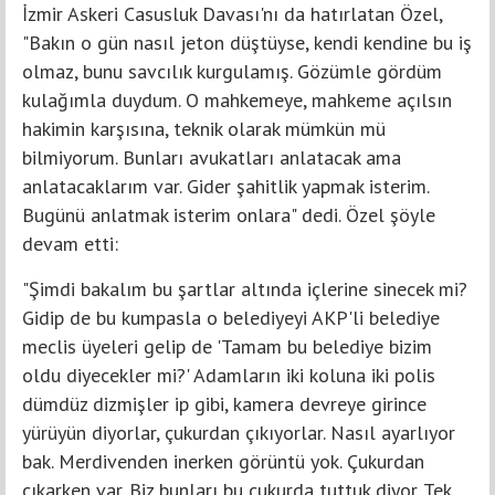
İzmir Askeri Casusluk Davası'nı da hatırlatan Özel,
"Bakın o gün nasıl jeton düştüyse, kendi kendine bu iş
olmaz, bunu savcılık kurgulamış. Gözümle gördüm
kulağımla duydum. O mahkemeye, mahkeme açılsın
hakimin karşısına, teknik olarak mümkün mü
bilmiyorum. Bunları avukatları anlatacak ama
anlatacaklarım var. Gider şahitlik yapmak isterim.
Bugünü anlatmak isterim onlara" dedi. Özel şöyle
devam etti:
"Şimdi bakalım bu şartlar altında içlerine sinecek mi?
Gidip de bu kumpasla o belediyeyi AKP'li belediye
meclis üyeleri gelip de 'Tamam bu belediye bizim
oldu diyecekler mi?' Adamların iki koluna iki polis
dümdüz dizmişler ip gibi, kamera devreye girince
yürüyün diyorlar, çukurdan çıkıyorlar. Nasıl ayarlıyor
bak. Merdivenden inerken görüntü yok. Çukurdan
çıkarken var. Biz bunları bu çukurda tuttuk diyor. Tek