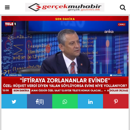
(
0
)