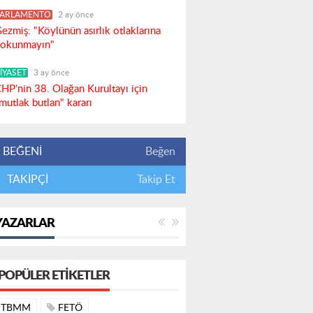
PARLAMENTO
2 ay önce
ezmiş: "Köylünün asırlık otlaklarına
okunmayın"
İYASET
3 ay önce
HP’nin 38. Olağan Kurultayı için
mutlak butlan" kararı
BEĞENİ
Beğen
TAKİPÇİ
Takip Et
YAZARLAR
POPÜLER ETIKETLER
TBMM
FETÖ