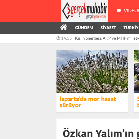
VIDEO
GÜNDEM
SİYASET
TÜRKİY
14:55
Kış’ın önergesi, AKP ve MHP milletve
reddedildi
14:36
Eğitim Sen ve SES'ten Ege Üniversite
Isparta'da mor hasat
sürüyor
Özkan Yalım’ın 