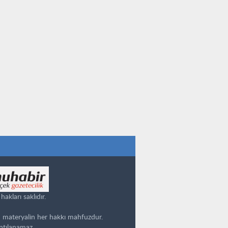
kları saklıdır.
 materyalin her hakkı mahfuzdur.
ntılanamaz.