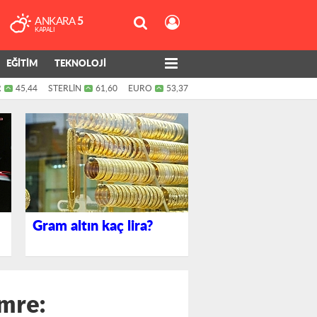
ANKARA
5
KAPALI
EĞİTİM
TEKNOLOJİ
R
45,44
STERLİN
61,60
EURO
53,37
Gram altın kaç lira?
Emre: