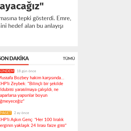
mayacağız"
masına tepki gösterdi. Emre,
ini hedef alan bu anlayışı
SON DAKIKA
TÜMÜ
GÜNDEM
18 gün önce
ustafa Bozbey hakim karşısında...
HP'li Zeybek: "Bilinçli bir şekilde
ldubitti yaratılmaya çalışıldı, ne
aparlarsa yapsınlar boyun
ğmeyeceğiz"
İYASET
2 ay önce
HP’li Aşkın Genç: “Her 100 liralık
erginin yaklaşık 24 lirası faize gitti”