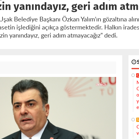
zin yanındayız, geri adım at
ak Belediye Başkanı Özkan Yalım’ın gözaltına alın
setin işlediğini açıkça göstermektedir. Halkın irades
zin yanındayız, geri adım atmayacağız" dedi.
M
C
o
y
e
S
C
v