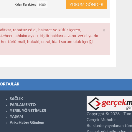
YORUM GÖNDER
Kalan Karakter:
×
ditkar, rahatsız edici, hakaret ve küfür içeren,
ehcen, ahlaka aykırı, kişilik haklarına zarar verici ya da
her türlü mali, hukuki, cezai, idari sorumluluk içeriği
ORTAJLAR
SAĞLIK
PARLAMENTO
YEREL YÖNETİMLER
Copyright © 2026 - Tüm ha
YAŞAM
Gerçek Muhabir
AnkaHaber Gündem
Bu sitede yayınlanan tüm
Kaynak gösterilmeden alı