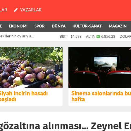
LAR
YAZARLAR
E
EKONOMİ
SPOR
DÜNYA
KÜLTÜR-SANAT
MAGAZİN
killerinin oylarıyla
BİST
14.598
ALTIN
6.856,23
DOLA
si yönetimine "izin"...
Siyah incirin hasadı
Sinema salonlarında bu
başladı
hafta
gözaltına alınması... Zeynel 