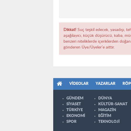
Dikkat!
Suç teşkil edecek, yasadışı, teh
aşağılayıcı, küçük düşürücü, kaba, müst
benzeri niteliklerde içeriklerden doğan 
gönderen Üye/Üyeler’e aittir.
VIDEOLAR
YAZARLAR
RÖP
GÜNDEM
DÜNYA
SİYASET
KÜLTÜR-SANAT
TÜRKİYE
MAGAZİN
EKONOMİ
EĞİTİM
SPOR
TEKNOLOJİ