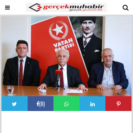
(
0
)