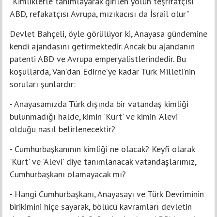
"Kimliklerle tanımlayarak girilen yolun teşrifatçısı
ABD, refakatçısı Avrupa, mızıkacısı da İsrail olur"
Devlet Bahçeli, öyle görülüyor ki, Anayasa gündemine
kendi ajandasını getirmektedir. Ancak bu ajandanın
patenti ABD ve Avrupa emperyalistlerindedir. Bu
koşullarda, Van’dan Edirne’ye kadar Türk Milleti’nin
soruları şunlardır:
- Anayasamızda Türk dışında bir vatandaş kimliği
bulunmadığı halde, kimin 'Kürt' ve kimin 'Alevi'
olduğu nasıl belirlenecektir?
- Cumhurbaşkanının kimliği ne olacak? Keyfi olarak
'Kürt' ve 'Alevi' diye tanımlanacak vatandaşlarımız,
Cumhurbaşkanı olamayacak mı?
- Hangi Cumhurbaşkanı, Anayasayı ve Türk Devriminin
birikimini hiçe sayarak, bölücü kavramları devletin