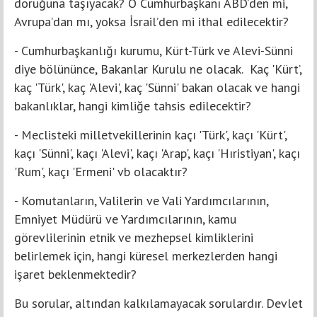
doruğuna taşıyacak? O Cumhurbaşkanı ABD’den mi,
Avrupa’dan mı, yoksa İsrail’den mi ithal edilecektir?
- Cumhurbaşkanlığı kurumu, Kürt-Türk ve Alevi-Sünni
diye bölününce, Bakanlar Kurulu ne olacak. Kaç 'Kürt’,
kaç 'Türk', kaç 'Alevi', kaç 'Sünni' bakan olacak ve hangi
bakanlıklar, hangi kimliğe tahsis edilecektir?
- Meclisteki milletvekillerinin kaçı 'Türk', kaçı 'Kürt',
kaçı 'Sünni', kaçı 'Alevi', kaçı 'Arap', kaçı 'Hıristiyan', kaçı
'Rum', kaçı 'Ermeni' vb olacaktır?
- Komutanların, Valilerin ve Vali Yardımcılarının,
Emniyet Müdürü ve Yardımcılarının, kamu
görevlilerinin etnik ve mezhepsel kimliklerini
belirlemek için, hangi küresel merkezlerden hangi
işaret beklenmektedir?
Bu sorular, altından kalkılamayacak sorulardır. Devlet