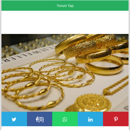
FACEBOOK YORUMLARI
(
0
)