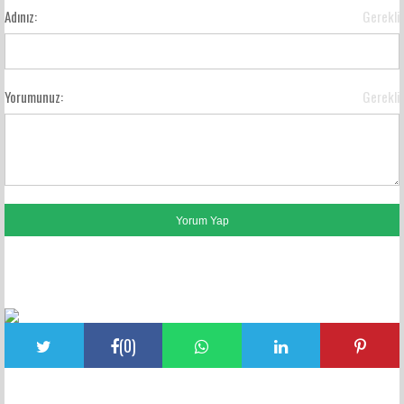
Adınız:
Gerekli
Yorumunuz:
Gerekli
FACEBOOK YORUMLARI
(
0
)