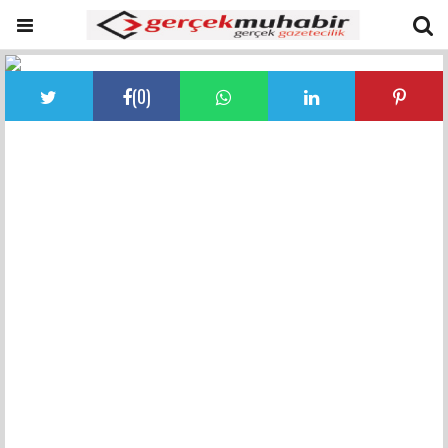
(
0
)