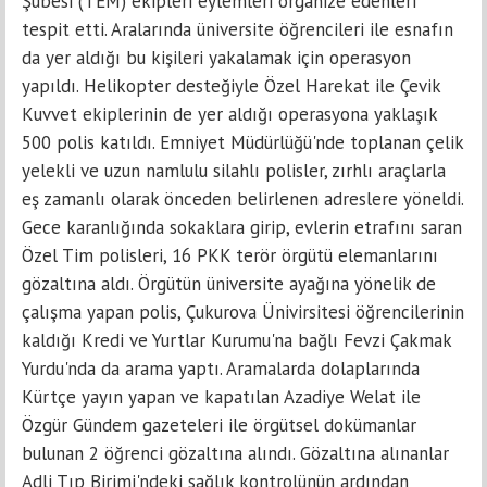
Şubesi (TEM) ekipleri eylemleri organize edenleri
tespit etti. Aralarında üniversite öğrencileri ile esnafın
da yer aldığı bu kişileri yakalamak için operasyon
yapıldı. Helikopter desteğiyle Özel Harekat ile Çevik
Kuvvet ekiplerinin de yer aldığı operasyona yaklaşık
500 polis katıldı. Emniyet Müdürlüğü'nde toplanan çelik
yelekli ve uzun namlulu silahlı polisler, zırhlı araçlarla
eş zamanlı olarak önceden belirlenen adreslere yöneldi.
Gece karanlığında sokaklara girip, evlerin etrafını saran
Özel Tim polisleri, 16 PKK terör örgütü elemanlarını
gözaltına aldı. Örgütün üniversite ayağına yönelik de
çalışma yapan polis, Çukurova Ünivirsitesi öğrencilerinin
kaldığı Kredi ve Yurtlar Kurumu'na bağlı Fevzi Çakmak
Yurdu'nda da arama yaptı. Aramalarda dolaplarında
Kürtçe yayın yapan ve kapatılan Azadiye Welat ile
Özgür Gündem gazeteleri ile örgütsel dokümanlar
bulunan 2 öğrenci gözaltına alındı. Gözaltına alınanlar
Adli Tıp Birimi'ndeki sağlık kontrolünün ardından