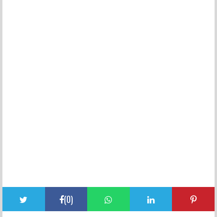
(
0
)