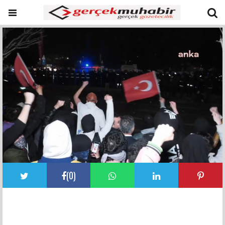
(
0
)