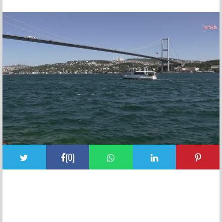
FACEBOOK YORUMLARI
(
0
)