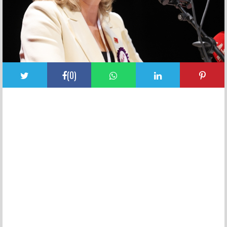
(
0
)