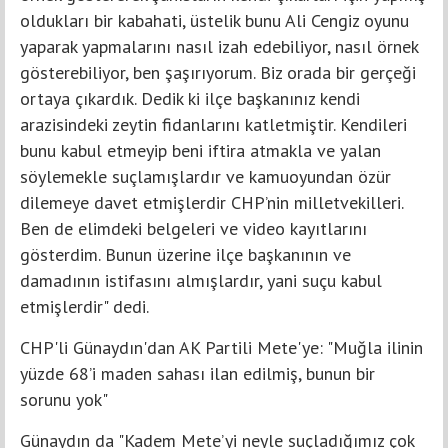
oldukları bir kabahati, üstelik bunu Ali Cengiz oyunu
yaparak yapmalarını nasıl izah edebiliyor, nasıl örnek
gösterebiliyor, ben şaşırıyorum. Biz orada bir gerçeği
ortaya çıkardık. Dedik ki ilçe başkanınız kendi
arazisindeki zeytin fidanlarını katletmiştir. Kendileri
bunu kabul etmeyip beni iftira atmakla ve yalan
söylemekle suçlamışlardır ve kamuoyundan özür
dilemeye davet etmişlerdir CHP’nin milletvekilleri.
Ben de elimdeki belgeleri ve video kayıtlarını
gösterdim. Bunun üzerine ilçe başkanının ve
damadının istifasını almışlardır, yani suçu kabul
etmişlerdir" dedi.
CHP'li Günaydın'dan AK Partili Mete'ye: "Muğla ilinin
yüzde 68’i maden sahası ilan edilmiş, bunun bir
sorunu yok"
Günaydın da "Kadem Mete’yi neyle suçladığımız çok