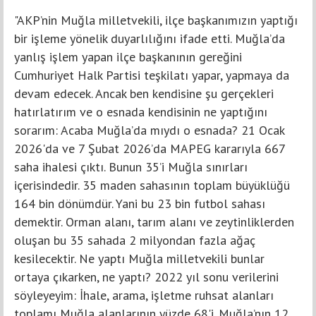
"AKP’nin Muğla milletvekili, ilçe başkanımızın yaptığı
bir işleme yönelik duyarlılığını ifade etti. Muğla’da
yanlış işlem yapan ilçe başkanının gereğini
Cumhuriyet Halk Partisi teşkilatı yapar, yapmaya da
devam edecek. Ancak ben kendisine şu gerçekleri
hatırlatırım ve o esnada kendisinin ne yaptığını
sorarım: Acaba Muğla’da mıydı o esnada? 21 Ocak
2026'da ve 7 Şubat 2026’da MAPEG kararıyla 667
saha ihalesi çıktı. Bunun 35’i Muğla sınırları
içerisindedir. 35 maden sahasının toplam büyüklüğü
164 bin dönümdür. Yani bu 23 bin futbol sahası
demektir. Orman alanı, tarım alanı ve zeytinliklerden
oluşan bu 35 sahada 2 milyondan fazla ağaç
kesilecektir. Ne yaptı Muğla milletvekili bunlar
ortaya çıkarken, ne yaptı? 2022 yıl sonu verilerini
söyleyeyim: İhale, arama, işletme ruhsat alanları
toplamı Muğla alanlarının yüzde 68'i. Muğla’nın 12