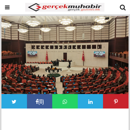
(
0
)