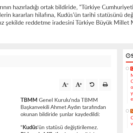
ının hazırladığı ortak bildiride, "Türkiye Cumhuriyet
lerin kararları hilafına, Kudüs'ün tarihi statüsünü d
sız şekilde reddetme iradesini Türkiye Büyük Millet M
M
C
o
y
e
TBMM
Genel Kurulu'nda TBMM
Başkanvekili Ahmet Aydın tarafından
S
okunan bildiride şunlar kaydedildi:
C
v
"
Kudüs
'ün statüsü değiştirilemez.