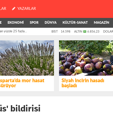
LAR
YAZARLAR
E
EKONOMİ
SPOR
DÜNYA
KÜLTÜR-SANAT
MAGAZİN
an yüzde 25 fazla
BİST
14.598
ALTIN
6.856,23
DOLA
killerinin oylarıyla
Isparta'da mor hasat
Siyah incirin hasadı
sürüyor
başladı
' bildirisi