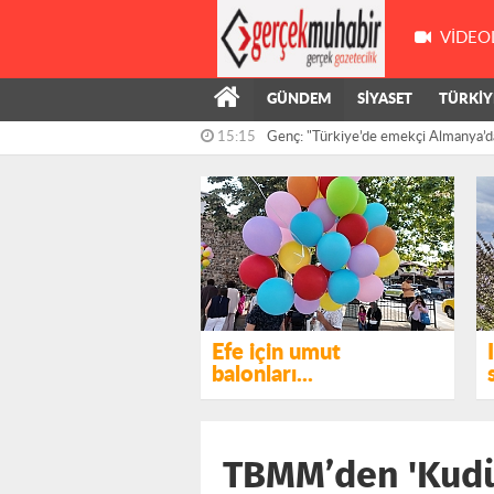
VIDEO
GÜNDEM
SİYASET
TÜRKİY
15:15
Genç: "Türkiye’de emekçi Almanya’d
çalışıyor,...
14:55
Kış’ın önergesi, AKP ve MHP milletve
reddedildi
Efe için umut
balonları...
TBMM’den 'Kudüs