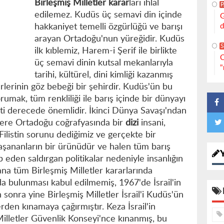
Birleşmiş Milletler
karar
ları ihlal
edilemez. Kudüs üç semavi din içinde
G
d
hakkaniyet temelli özgürlüğü ve barışı
arayan Ortadoğu'nun yüreğidir. Kudüs
S
ilk kıblemiz, Harem-i Şerif ile birlikte
C
üç semavi dinin kutsal mekanlarıyla
"
tarihi, kültürel, dini kimliği kazanmış
erlerinin göz bebeği bir şehirdir. Kudüs'ün bu
umak, tüm renkliliği ile barış içinde bir dünyayı
i derecede önemlidir. İkinci Dünya Savaşı'ndan
ere Ortadoğu coğrafyasında bir
dizi
insani,
 Filistin sorunu dediğimiz ve gerçekte bir
aşananların bir ürünüdür ve halen tüm barış
ip eden saldırgan politikalar nedeniyle insanlığın
a tüm Birleşmiş Milletler kararlarında
da bulunması kabul edilmemiş, 1967'de İsrail'in
onra yine Birleşmiş Milletler İsrail'i Kudüs'ün
rden kınamaya çağırmıştır. Keza İsrail'in
Milletler Güvenlik Konseyi'nce kınanmış, bu