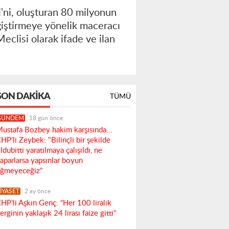
i'ni, oluşturan 80 milyonun
eğiştirmeye yönelik maceracı
eclisi olarak ifade ve ilan
SON DAKIKA
TÜMÜ
GÜNDEM
18 gün önce
ustafa Bozbey hakim karşısında...
HP'li Zeybek: "Bilinçli bir şekilde
ldubitti yaratılmaya çalışıldı, ne
aparlarsa yapsınlar boyun
ğmeyeceğiz"
İYASET
2 ay önce
HP’li Aşkın Genç: “Her 100 liralık
erginin yaklaşık 24 lirası faize gitti”