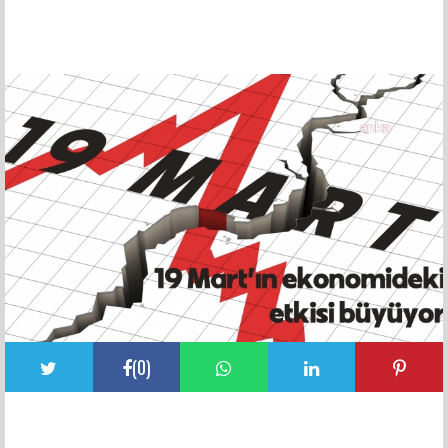
FACEBOOK YORUMLARI
(
0
)