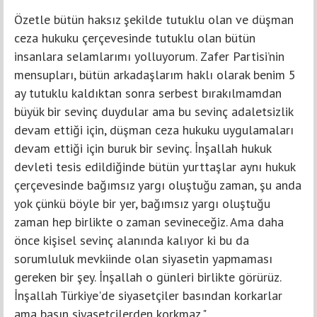
Özetle bütün haksız şekilde tutuklu olan ve düşman
ceza hukuku çerçevesinde tutuklu olan bütün
insanlara selamlarımı yolluyorum. Zafer Partisi’nin
mensupları, bütün arkadaşlarım haklı olarak benim 5
ay tutuklu kaldıktan sonra serbest bırakılmamdan
büyük bir sevinç duydular ama bu sevinç adaletsizlik
devam ettiği için, düşman ceza hukuku uygulamaları
devam ettiği için buruk bir sevinç. İnşallah hukuk
devleti tesis edildiğinde bütün yurttaşlar aynı hukuk
çerçevesinde bağımsız yargı oluştuğu zaman, şu anda
yok çünkü böyle bir yer, bağımsız yargı oluştuğu
zaman hep birlikte o zaman sevineceğiz. Ama daha
önce kişisel sevinç alanında kalıyor ki bu da
sorumluluk mevkiinde olan siyasetin yapmaması
gereken bir şey. İnşallah o günleri birlikte görürüz.
İnşallah Türkiye'de siyasetçiler basından korkarlar
ama basın siyasetçilerden korkmaz."