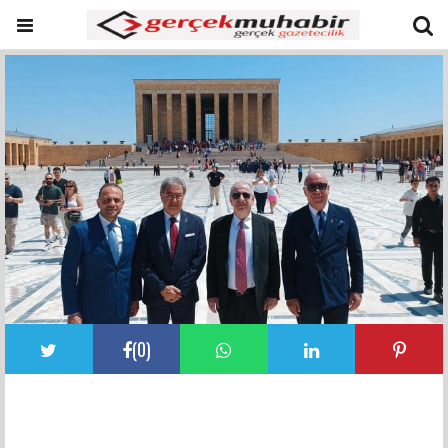
(
0
)