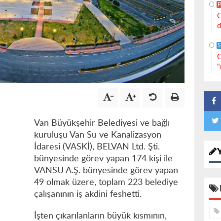
G
d
S
C
"
Van Büyükşehir Belediyesi ve bağlı
kuruluşu Van Su ve Kanalizasyon
İdaresi (VASKİ), BELVAN Ltd. Şti.
bünyesinde görev yapan 174 kişi ile
VANSU A.Ş. bünyesinde görev yapan
49 olmak üzere, toplam 223 belediye
çalışanının iş akdini feshetti.
İşten çıkarılanların büyük kısmının,