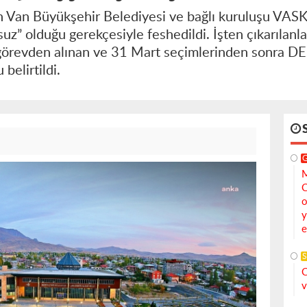
 Van Büyükşehir Belediyesi ve bağlı kuruluşu VASKİ’
umsuz” olduğu gerekçesiyle feshedildi. İşten çıkarıla
revden alınan ve 31 Mart seçimlerinden sonra DE
 belirtildi.
M
C
o
y
e
S
C
v