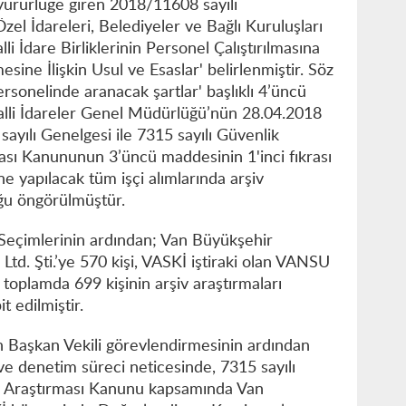
ürürlüğe giren 2018/11608 sayılı
Özel İdareleri, Belediyeler ve Bağlı Kuruluşları
i İdare Birliklerinin Personel Çalıştırılmasına
ine İlişkin Usul ve Esaslar' belirlenmiştir. Söz
sonelinde aranacak şartlar' başlıklı 4’üncü
halli İdareler Genel Müdürlüğü’nün 28.04.2018
yılı Genelgesi ile 7315 sayılı Güvenlik
ası Kanununun 3’üncü maddesinin 1'inci fıkrası
e yapılacak tüm işçi alımlarında arşiv
uğu öngörülmüştür.
Seçimlerinin ardından; Van Büyükşehir
Ltd. Şti.’ye 570 kişi, VASKİ iştiraki olan VANSU
 toplamda 699 kişinin arşiv araştırmaları
t edilmiştir.
n Başkan Vekili görevlendirmesinin ardından
 ve denetim süreci neticesinde, 7315 sayılı
v Araştırması Kanunu kapsamında Van