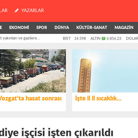
LAR
YAZARLAR
E
EKONOMİ
SPOR
DÜNYA
KÜLTÜR-SANAT
MAGAZİN
Kamuya Olmaz"
BİST
14.598
ALTIN
6.856,23
DOLA
Yozgat’ta hasat sonrası
İşte il il sıcaklık...
iye işçisi işten çıkarıldı