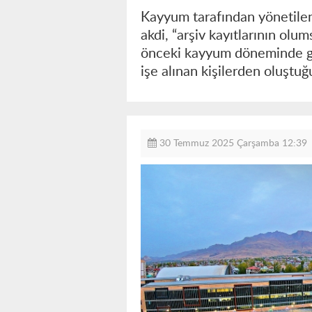
Kayyum tarafından yönetilen
akdi, “arşiv kayıtlarının ol
önceki kayyum döneminde gö
işe alınan kişilerden oluştuğu
30 Temmuz 2025 Çarşamba 12:39