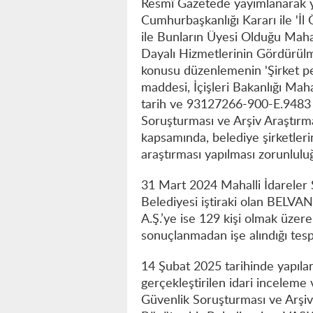
Resmî Gazetede yayımlanarak y
Cumhurbaşkanlığı Kararı ile 'İl 
ile Bunların Üyesi Olduğu Mahall
Dayalı Hizmetlerinin Gördürülmes
konusu düzenlemenin 'Şirket per
maddesi, İçişleri Bakanlığı Ma
tarih ve 93127266-900-E.9483 sa
Soruşturması ve Arşiv Araştırm
kapsamında, belediye şirketlerin
araştırması yapılması zorunlul
31 Mart 2024 Mahalli İdareler 
Belediyesi iştiraki olan BELVAN 
A.Ş.’ye ise 129 kişi olmak üzere
sonuçlanmadan işe alındığı tespi
14 Şubat 2025 tarihinde yapıla
gerçekleştirilen idari inceleme
Güvenlik Soruşturması ve Arşi