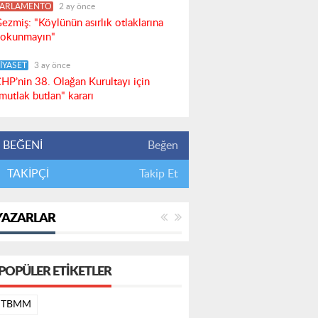
PARLAMENTO
2 ay önce
ezmiş: "Köylünün asırlık otlaklarına
okunmayın"
İYASET
3 ay önce
HP’nin 38. Olağan Kurultayı için
mutlak butlan" kararı
BEĞENİ
Beğen
TAKİPÇİ
Takip Et
YAZARLAR
POPÜLER ETIKETLER
TBMM