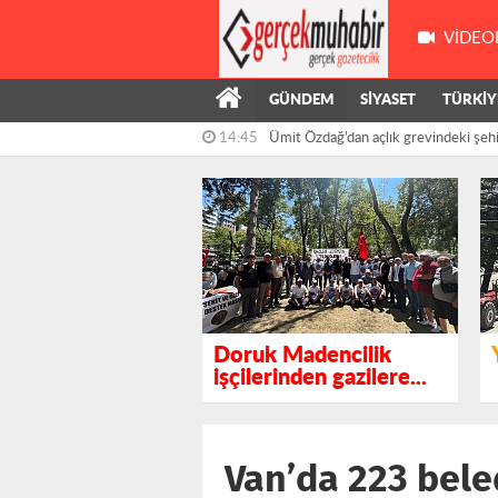
VIDEO
GÜNDEM
SİYASET
TÜRKİY
14:14
Kanko: "Tasarruf Vatandaşa, İsraf 
Doruk Madencilik
işçilerinden gazilere...
Van’da 223 beled