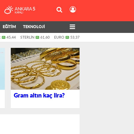
ANKARA
5
KAPALI
EĞİTİM
TEKNOLOJİ
R
45,44
STERLİN
61,60
EURO
53,37
Gram altın kaç lira?