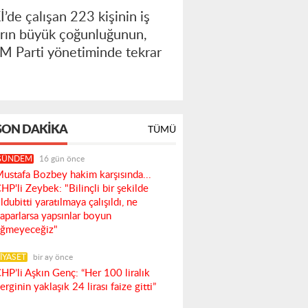
de çalışan 223 kişinin iş
nların büyük çoğunluğunun,
M Parti yönetiminde tekrar
SON DAKIKA
TÜMÜ
GÜNDEM
16 gün önce
ustafa Bozbey hakim karşısında...
HP'li Zeybek: "Bilinçli bir şekilde
ldubitti yaratılmaya çalışıldı, ne
aparlarsa yapsınlar boyun
ğmeyeceğiz"
İYASET
bir ay önce
HP’li Aşkın Genç: “Her 100 liralık
erginin yaklaşık 24 lirası faize gitti”