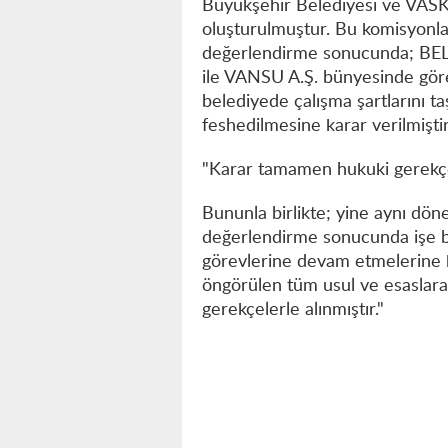
Büyükşehir Belediyesi ve VAS
oluşturulmuştur. Bu komisyonla
değerlendirme sonucunda; BELV
ile VANSU A.Ş. bünyesinde göre
belediyede çalışma şartlarını taş
feshedilmesine karar verilmiştir
"Karar tamamen hukuki gerekçel
Bununla birlikte; yine aynı döne
değerlendirme sonucunda işe b
görevlerine devam etmelerine k
öngörülen tüm usul ve esaslara
gerekçelerle alınmıştır."