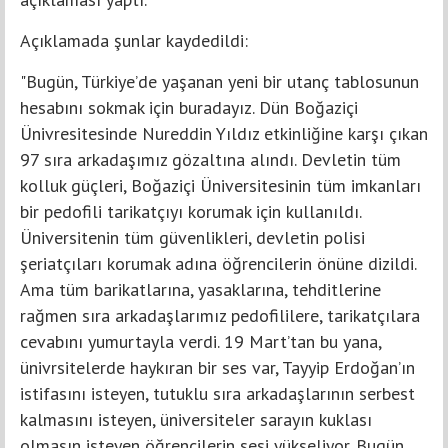
Açıklamada şunlar kaydedildi:
"Bugün, Türkiye’de yaşanan yeni bir utanç tablosunun
hesabını sokmak için buradayız. Dün Boğaziçi
Ünivresitesinde Nureddin Yıldız etkinliğine karşı çıkan
97 sıra arkadaşımız gözaltına alındı. Devletin tüm
kolluk güçleri, Boğaziçi Üniversitesinin tüm imkanları
bir pedofili tarikatçıyı korumak için kullanıldı.
Üniversitenin tüm güvenlikleri, devletin polisi
şeriatçıları korumak adına öğrencilerin önüne dizildi.
Ama tüm barikatlarına, yasaklarına, tehditlerine
rağmen sıra arkadaşlarımız pedofililere, tarikatçılara
cevabını yumurtayla verdi. 19 Mart’tan bu yana,
ünivrsitelerde haykıran bir ses var, Tayyip Erdoğan’ın
istifasını isteyen, tutuklu sıra arkadaşlarının serbest
kalmasını isteyen, üniversiteler sarayın kuklası
olmasın isteyen öğrencilerin sesi yükseliyor. Bugün