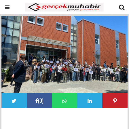
(
0
)