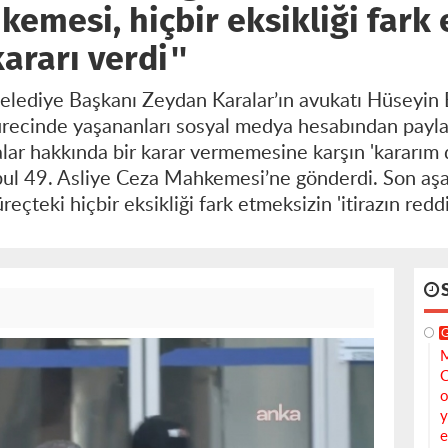
kemesi, hiçbir eksikliği fark
kararı verdi''
lediye Başkanı Zeydan Karalar’ın avukatı Hüseyin 
sürecinde yaşananları sosyal medya hesabından paylaşt
ar hakkında bir karar vermemesine karşın 'kararım d
ul 49. Asliye Ceza Mahkemesi’ne gönderdi. Son aşa
eki hiçbir eksikliği fark etmeksizin 'itirazın reddi' 
M
C
o
y
e