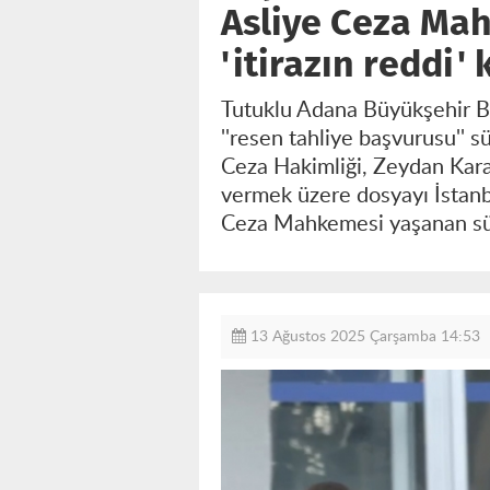
Asliye Ceza Mah
'itirazın reddi' 
Tutuklu Adana Büyükşehir Be
''resen tahliye başvurusu'' 
Ceza Hakimliği, Zeydan Karal
vermek üzere dosyayı İstanb
Ceza Mahkemesi yaşanan süreçt
13 Ağustos 2025 Çarşamba 14:53