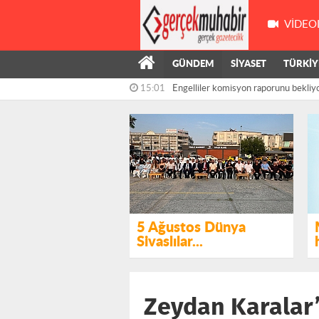
VIDEO
GÜNDEM
SİYASET
TÜRKİY
15:01
Engelliler komisyon raporunu bekliy
Kasapoğlu:...
14:41
Ümit Özdağ'dan "çerçeve yasa" tepkis
5 Ağustos Dünya
Sivaslılar...
Zeydan Karalar’ı