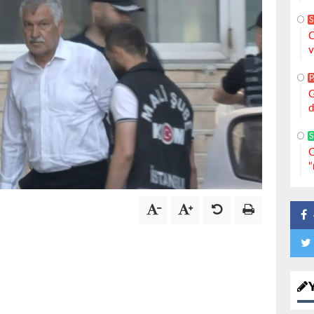
S
C
v
G
d
S
C
"