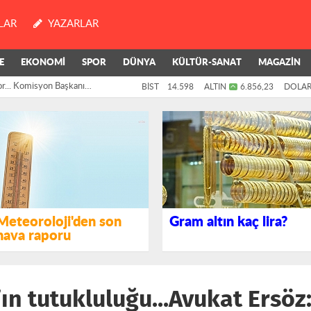
LAR
YAZARLAR
E
EKONOMİ
SPOR
DÜNYA
KÜLTÜR-SANAT
MAGAZİN
or... Komisyon Başkanı
BİST
14.598
ALTIN
6.856,23
DOLA
i: "Şu anda...
Meteoroloji'den son
Gram altın kaç lira?
hava raporu
n tutukluluğu...Avukat Ersöz: 