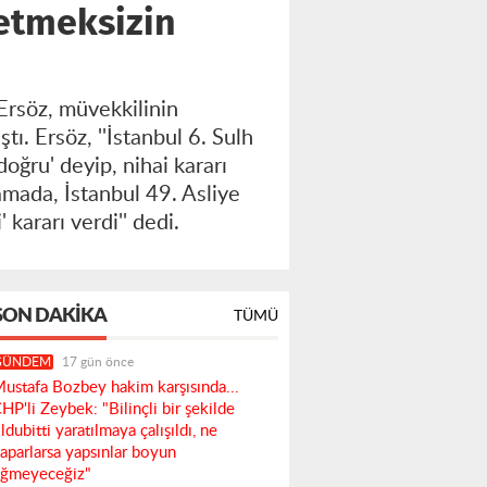
 etmeksizin
Ersöz, müvekkilinin
ı. Ersöz, ''İstanbul 6. Sulh
oğru' deyip, nihai kararı
mada, İstanbul 49. Asliye
kararı verdi'' dedi.
SON DAKIKA
TÜMÜ
GÜNDEM
17 gün önce
ustafa Bozbey hakim karşısında...
HP'li Zeybek: "Bilinçli bir şekilde
ldubitti yaratılmaya çalışıldı, ne
aparlarsa yapsınlar boyun
ğmeyeceğiz"