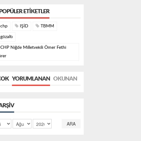
POPÜLER ETIKETLER
chp
IŞİD
TBMM
gözaltı
CHP Niğde Milletvekili Ömer Fethi
rer
ÇOK
YORUMLANAN
OKUNAN
ARŞIV
ARA