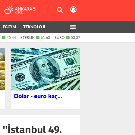
ANKARA
5
KAPALI
EĞİTİM
TEKNOLOJİ
R
45,44
STERLİN
61,60
EURO
53,37
Dolar - euro kaç...
''İstanbul 49.