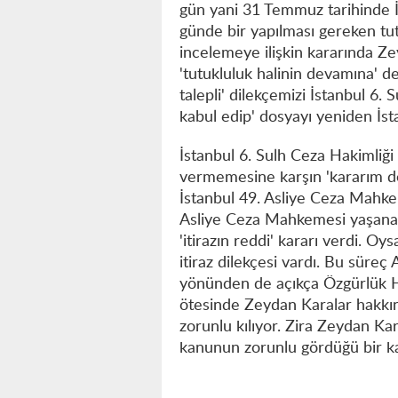
gün yani 31 Temmuz tarihinde İ
günde bir yapılması gereken tut
incelemeye ilişkin kararında Zeyd
'tutukluluk halinin devamına' de
talepli' dilekçemizi İstanbul 6. 
kabul edip' dosyayı yeniden İst
İstanbul 6. Sulh Ceza Hakimliği
vermemesine karşın 'kararım do
İstanbul 49. Asliye Ceza Mahke
Asliye Ceza Mahkemesi yaşanan 
'itirazın reddi' kararı verdi. Oy
itiraz dilekçesi vardı. Bu sür
yönünden de açıkça Özgürlük Ha
ötesinde Zeydan Karalar hakkınd
zorunlu kılıyor. Zira Zeydan Kar
kanunun zorunlu gördüğü bir ka