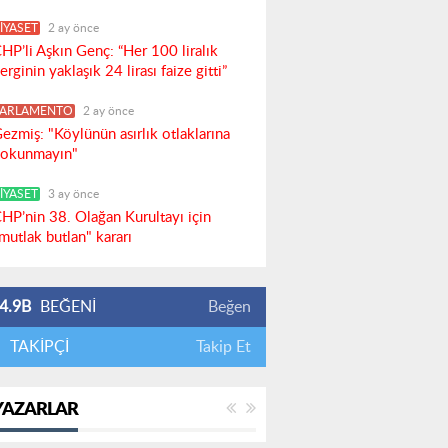
İYASET
2 ay önce
HP’li Aşkın Genç: “Her 100 liralık
erginin yaklaşık 24 lirası faize gitti”
PARLAMENTO
2 ay önce
ezmiş: "Köylünün asırlık otlaklarına
okunmayın"
İYASET
3 ay önce
HP’nin 38. Olağan Kurultayı için
mutlak butlan" kararı
4.9B
BEĞENİ
Beğen
TAKİPÇİ
Takip Et
YAZARLAR