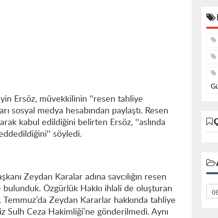
Gü
in Ersöz, müvekkilinin ''resen tahliye
arı sosyal medya hesabından paylaştı. Resen
olarak kabul edildiğini belirten Ersöz, ''aslında
eddedildiğini'' söyledi.
:
kanı Zeydan Karalar adına savcılığın resen
e bulunduk. Özgürlük Hakkı ihlali de oluşturan
 31 Temmuz’da Zeydan Kararlar hakkında tahliye
iz Sulh Ceza Hakimliği’ne gönderilmedi. Aynı