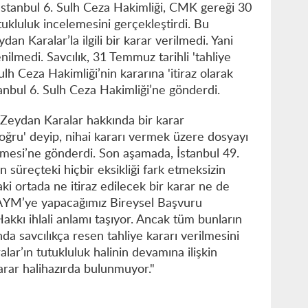
stanbul 6. Sulh Ceza Hakimliği, CMK gereği 30
ukluluk incelemesini gerçekleştirdi. Bu
an Karalar’la ilgili bir karar verilmedi. Yani
nilmedi. Savcılık, 31 Temmuz tarihli 'tahliye
Sulh Ceza Hakimliği’nin kararına 'itiraz olarak
anbul 6. Sulh Ceza Hakimliği’ne gönderdi.
 Zeydan Karalar hakkında bir karar
ğru' deyip, nihai kararı vermek üzere dosyayı
mesi’ne gönderdi. Son aşamada, İstanbul 49.
süreçteki hiçbir eksikliği fark etmeksizin
saki ortada ne itiraz edilecek bir karar ne de
eç AYM’ye yapacağımız Bireysel Başvuru
kkı ihlali anlamı taşıyor. Ancak tüm bunların
a savcılıkça resen tahliye kararı verilmesini
alar’ın tutukluluk halinin devamına ilişkin
rar halihazırda bulunmuyor."