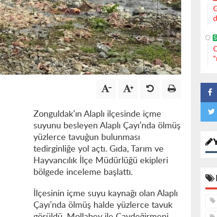
G
d
S
C
"
Zonguldak’ın Alaplı ilçesinde içme
suyunu besleyen Alaplı Çayı’nda ölmüş
yüzlerce tavuğun bulunması
tedirginliğe yol açtı. Gıda, Tarım ve
Hayvancılık İlçe Müdürlüğü ekipleri
bölgede inceleme başlattı.
İlçesinin içme suyu kaynağı olan Alaplı
Çayı’nda ölmüş halde yüzlerce tavuk