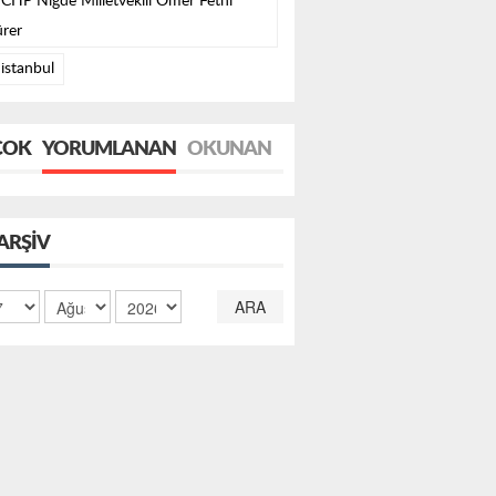
CHP Niğde Milletvekili Ömer Fethi
rer
istanbul
ÇOK
YORUMLANAN
OKUNAN
ARŞIV
ARA