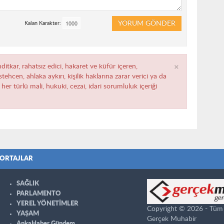
YORUM GÖNDER
Kalan Karakter:
×
ditkar, rahatsız edici, hakaret ve küfür içeren,
ehcen, ahlaka aykırı, kişilik haklarına zarar verici ya da
her türlü mali, hukuki, cezai, idari sorumluluk içeriği
ORTAJLAR
SAĞLIK
PARLAMENTO
YEREL YÖNETİMLER
Copyright © 2026 - Tüm ha
YAŞAM
Gerçek Muhabir
AnkaHaber Gündem