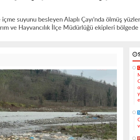
de içme suyunu besleyen Alaplı Çayı’nda ölmüş yüzl
Tarım ve Hayvancılık İlçe Müdürlüğü ekipleri bölgede
M
C
o
y
e
S
C
v