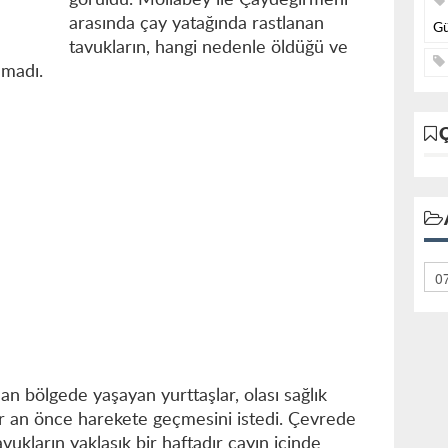
görüldü. Mollabey ile Çaydeğirmeni
arasında çay yatağında rastlanan
Gü
tavukların, hangi nedenle öldüğü ve
nmadı.
an bölgede yaşayan yurttaşlar, olası sağlık
 bir an önce harekete geçmesini istedi. Çevrede
avukların yaklaşık bir haftadır çayın içinde