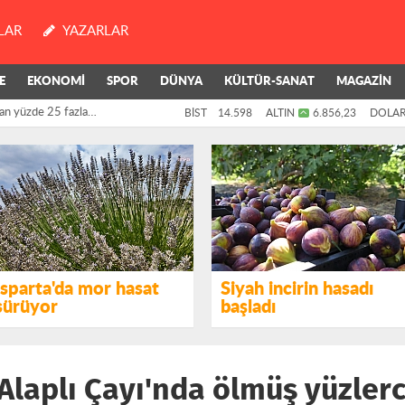
LAR
YAZARLAR
an yüzde 25 fazla
E
EKONOMİ
SPOR
DÜNYA
KÜLTÜR-SANAT
MAGAZİN
killerinin oylarıyla
BİST
14.598
ALTIN
6.856,23
DOLA
Isparta'da mor hasat
Siyah incirin hasadı
sürüyor
başladı
Alaplı Çayı'nda ölmüş yüzler