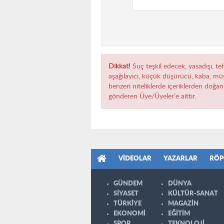
Dikkat!
Suç teşkil edecek, yasadışı, teh
aşağılayıcı, küçük düşürücü, kaba, müst
benzeri niteliklerde içeriklerden doğan 
gönderen Üye/Üyeler’e aittir.
VIDEOLAR
YAZARLAR
RÖP
GÜNDEM
DÜNYA
SİYASET
KÜLTÜR-SANAT
TÜRKİYE
MAGAZİN
EKONOMİ
EĞİTİM
SPOR
TEKNOLOJİ