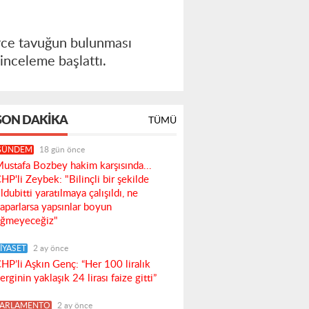
erce tavuğun bulunması
 inceleme başlattı.
SON DAKIKA
TÜMÜ
GÜNDEM
18 gün önce
ustafa Bozbey hakim karşısında...
HP'li Zeybek: "Bilinçli bir şekilde
ldubitti yaratılmaya çalışıldı, ne
aparlarsa yapsınlar boyun
ğmeyeceğiz"
İYASET
2 ay önce
HP’li Aşkın Genç: “Her 100 liralık
erginin yaklaşık 24 lirası faize gitti”
PARLAMENTO
2 ay önce