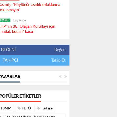
ezmiş: "Köylünün asırlık otlaklarına
okunmayın"
İYASET
3 ay önce
HP’nin 38. Olağan Kurultayı için
mutlak butlan" kararı
BEĞENİ
Beğen
TAKİPÇİ
Takip Et
YAZARLAR
POPÜLER ETIKETLER
TBMM
FETÖ
Türkiye