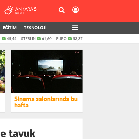
ANKARA
5
KAPALI
EĞİTİM
TEKNOLOJİ
R
45,44
STERLİN
61,60
EURO
53,37
Sinema salonlarında bu
hafta
ce tavuk