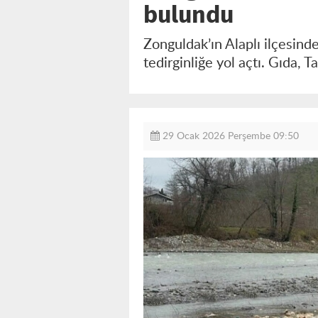
bulundu
Zonguldak’ın Alaplı ilçesin
tedirginliğe yol açtı. Gıda, 
29 Ocak 2026 Perşembe 09:50