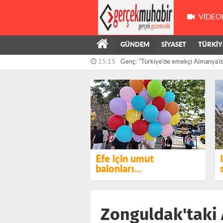
VIDEO
15:15
Genç: "Türkiye’de emekçi Almanya’d
GÜNDEM
SİYASET
TÜRKİY
çalışıyor,...
14:55
Kış’ın önergesi, AKP ve MHP milletve
reddedildi
Efe için umut
balonları...
Zonguldak'taki 