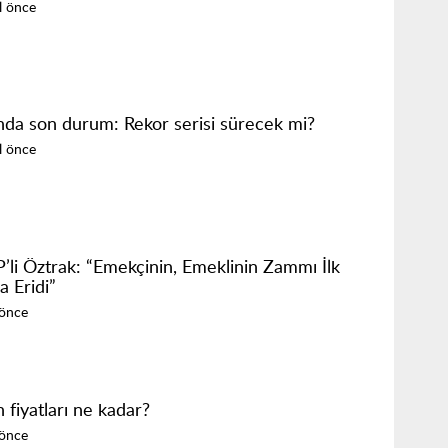
ıl önce
ında son durum: Rekor serisi sürecek mi?
ıl önce
’li Öztrak: “Emekçinin, Emeklinin Zammı İlk
a Eridi”
 önce
n fiyatları ne kadar?
 önce