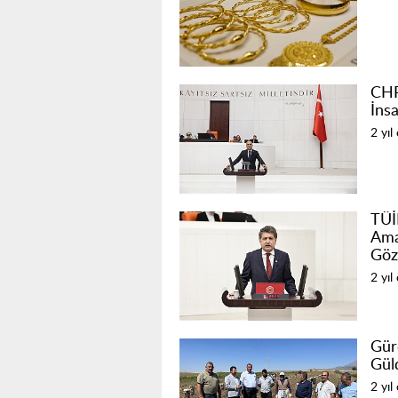
CHP
İnsa
2 yıl
TÜİ
Ama
Göz
2 yıl
Gür
Gül
2 yıl