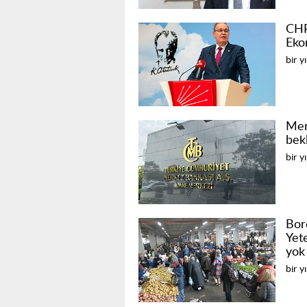
CHP
Eko
bir y
Mer
bek
bir y
Bor
Yet
yok
bir y