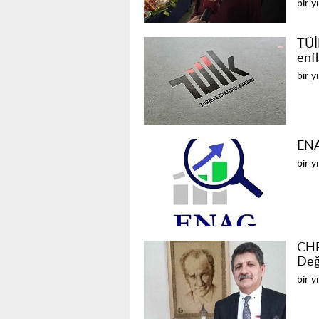
bir y
TÜİ
enfl
bir y
ENA
bir y
CHP
Değ
bir y