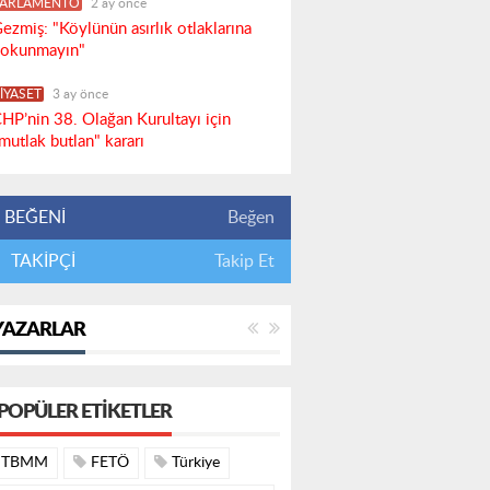
PARLAMENTO
2 ay önce
ezmiş: "Köylünün asırlık otlaklarına
okunmayın"
İYASET
3 ay önce
HP’nin 38. Olağan Kurultayı için
mutlak butlan" kararı
BEĞENİ
Beğen
TAKİPÇİ
Takip Et
YAZARLAR
POPÜLER ETIKETLER
TBMM
FETÖ
Türkiye