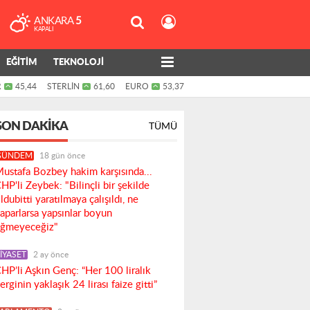
ANKARA
5
KAPALI
EĞİTİM
TEKNOLOJİ
R
45,44
STERLİN
61,60
EURO
53,37
SON DAKIKA
TÜMÜ
GÜNDEM
18 gün önce
ustafa Bozbey hakim karşısında...
HP'li Zeybek: "Bilinçli bir şekilde
ldubitti yaratılmaya çalışıldı, ne
aparlarsa yapsınlar boyun
ğmeyeceğiz"
İYASET
2 ay önce
HP’li Aşkın Genç: “Her 100 liralık
erginin yaklaşık 24 lirası faize gitti”