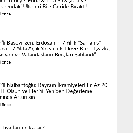
ko: Türkiye, Enflasyonda Savaştaki ve
argodaki Ülkeleri Bile Geride Bıraktı!
ıl önce
li Başevirgen: Erdoğan’ın 7 Yıllık "Şahlanış"
osu...7 Yılda Açlık Yoksulluk, Döviz Kuru, İşsizlik,
lasyon ve Vatandaşların Borçları Şahlandı”
ıl önce
’li Nalbantoğlu: Bayram İkramiyeleri En Az 20
 TL Olsun ve Her Yıl Yeniden Değerleme
ında Arttırılsın
ıl önce
n fiyatları ne kadar?