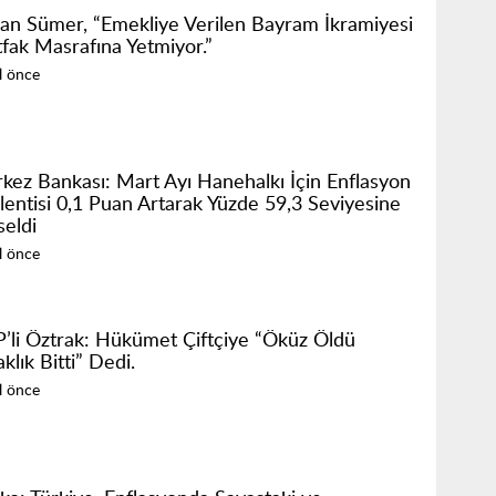
an Sümer, “Emekliye Verilen Bayram İkramiyesi
fak Masrafına Yetmiyor.”
ıl önce
kez Bankası: Mart Ayı Hanehalkı İçin Enflasyon
lentisi 0,1 Puan Artarak Yüzde 59,3 Seviyesine
seldi
ıl önce
’li Öztrak: Hükümet Çiftçiye “Öküz Öldü
klık Bitti” Dedi.
ıl önce