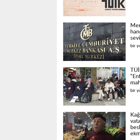
Mer
han
sev
bir y
TÜİ
“En
mah
bir y
Kağ
vata
bes
ekm