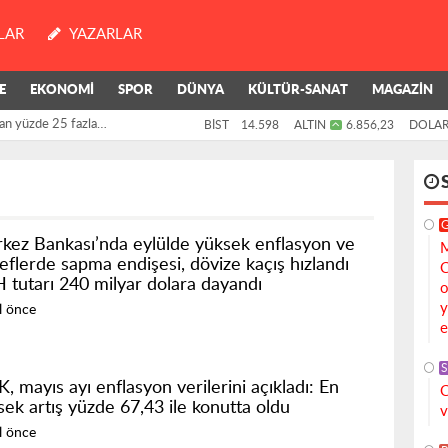
LAR
YAZARLAR
E
EKONOMİ
SPOR
DÜNYA
KÜLTÜR-SANAT
MAGAZİN
an yüzde 25 fazla
BİST
14.598
ALTIN
6.856,23
DOLA
killerinin oylarıyla
kez Bankası’nda eylülde yüksek enflasyon ve
M
eflerde sapma endişesi, dövize kaçış hızlandı
C
 tutarı 240 milyar dolara dayandı
o
y
ıl önce
e
S
, mayıs ayı enflasyon verilerini açıkladı: En
C
sek artış yüzde 67,43 ile konutta oldu
v
ıl önce