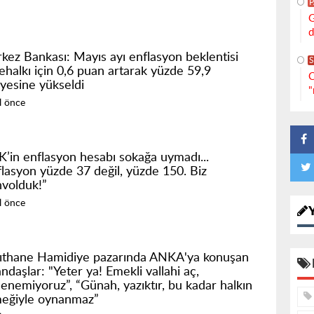
G
d
kez Bankası: Mayıs ayı enflasyon beklentisi
S
ehalkı için 0,6 puan artarak yüzde 59,9
C
iyesine yükseldi
"
ıl önce
K’in enflasyon hesabı sokağa uymadı...
flasyon yüzde 37 değil, yüzde 150. Biz
volduk!”
ıl önce
ıthane Hamidiye pazarında ANKA'ya konuşan
ndaşlar: "Yeter ya! Emekli vallahi aç,
lenemiyoruz”, “Günah, yazıktır, bu kadar halkın
eğiyle oynanmaz”