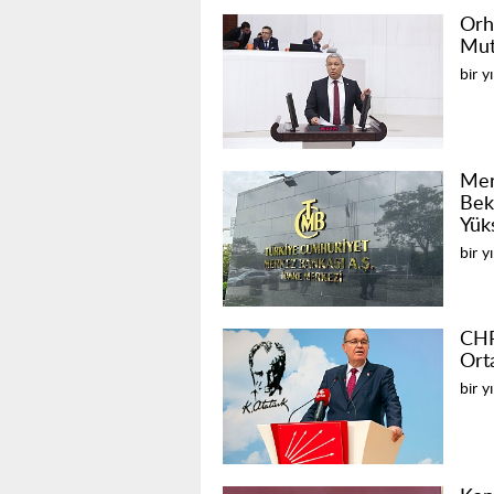
Orh
Mut
bir y
Mer
Bek
Yük
bir y
CHP
Orta
bir y