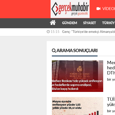
VIDEO
GÜNDEM
SİYASET
TÜRKİY
15:15
Genç: "Türkiye’de emekçi Almanya’d
çalışıyor,...
14:55
Kış’ın önergesi, AKP ve MHP milletve
reddedildi
ARAMA SONUÇLARI
Mer
hed
DTH
bir y
TÜİK
yük
bir y