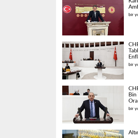
Kan
Amb
bir y
CHP’
Tabl
Enf
bir y
CHP
Bin
Oran
bir y
Altı