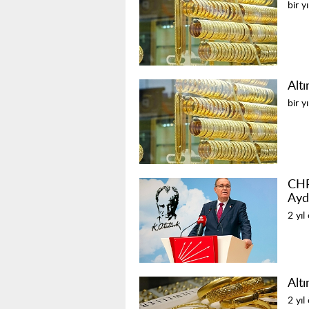
bir y
Alt
bir y
CHP
Ayd
2 yıl
Altı
2 yıl