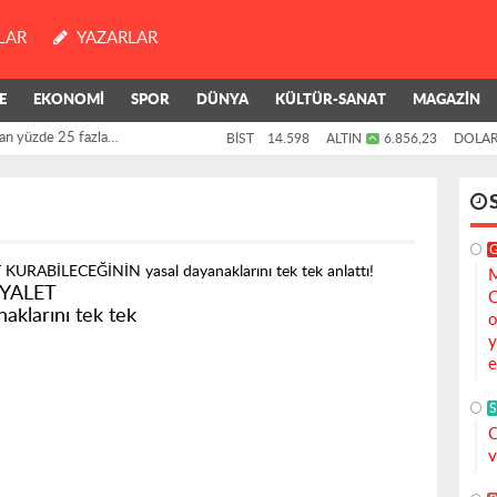
LAR
YAZARLAR
E
EKONOMİ
SPOR
DÜNYA
KÜLTÜR-SANAT
MAGAZİN
an yüzde 25 fazla
BİST
14.598
ALTIN
6.856,23
DOLA
M
EYALET
C
klarını tek tek
o
y
e
S
C
v