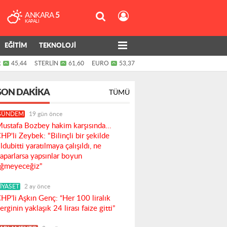
ANKARA
5
KAPALI
EĞİTİM
TEKNOLOJİ
R
45,44
STERLİN
61,60
EURO
53,37
SON DAKIKA
TÜMÜ
GÜNDEM
19 gün önce
ustafa Bozbey hakim karşısında...
HP'li Zeybek: "Bilinçli bir şekilde
ldubitti yaratılmaya çalışıldı, ne
aparlarsa yapsınlar boyun
ğmeyeceğiz"
İYASET
2 ay önce
HP’li Aşkın Genç: “Her 100 liralık
erginin yaklaşık 24 lirası faize gitti”