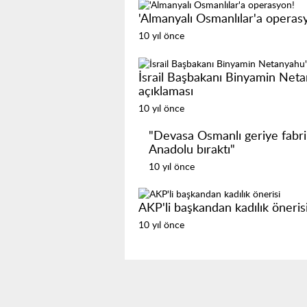
'Almanyalı Osmanlılar'a operas
10 yıl önce
İsrail Başbakanı Binyamin Net
açıklaması
10 yıl önce
"Devasa Osmanlı geriye fabrika
Anadolu bıraktı"
10 yıl önce
AKP'li başkandan kadılık öneris
10 yıl önce