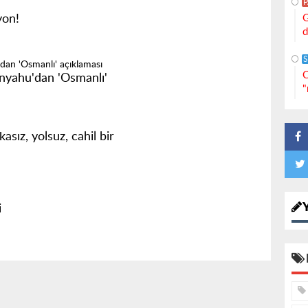
G
yon!
d
S
C
anyahu'dan 'Osmanlı'
"
sız, yolsuz, cahil bir
i