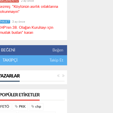
PARLAMENTO
2 ay önce
ezmiş: "Köylünün asırlık otlaklarına
okunmayın"
İYASET
3 ay önce
HP’nin 38. Olağan Kurultayı için
mutlak butlan" kararı
BEĞENİ
Beğen
TAKİPÇİ
Takip Et
YAZARLAR
POPÜLER ETIKETLER
FETÖ
PKK
chp