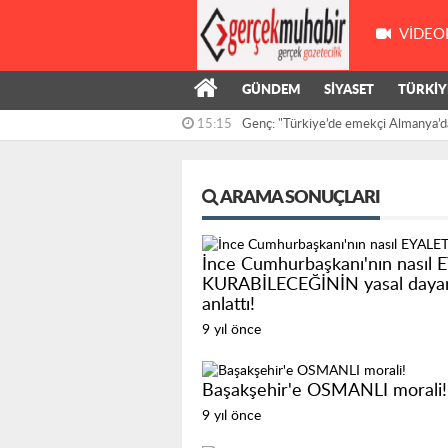
VIDEO
GÜNDEM
SİYASET
TÜRKİY
15:15
Genç: "Türkiye’de emekçi Almanya’d
çalışıyor,...
ARAMA SONUÇLARI
İnce Cumhurbaşkanı'nın nasıl 
KURABİLECEĞİNİN yasal dayana
anlattı!
9 yıl önce
Başakşehir'e OSMANLI morali!
9 yıl önce