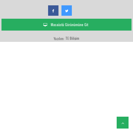
Masaüstü Görünümüne Git
TE Bilişim
Yazılım: