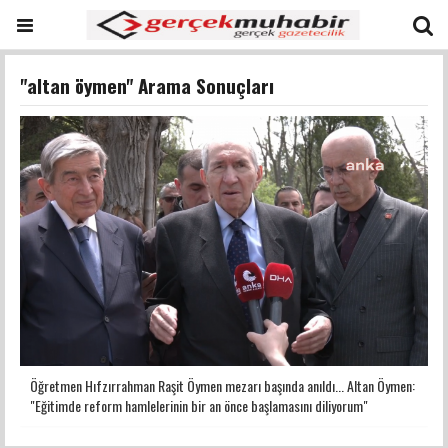
"altan öymen" Arama Sonuçları
Öğretmen Hıfzırrahman Raşit Öymen mezarı başında anıldı... Altan Öymen:
"Eğitimde reform hamlelerinin bir an önce başlamasını diliyorum"