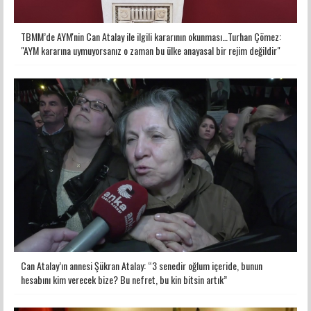
TBMM’de AYM'nin Can Atalay ile ilgili kararının okunması…Turhan Çömez:
"AYM kararına uymuyorsanız o zaman bu ülke anayasal bir rejim değildir"
Can Atalay’ın annesi Şükran Atalay: “3 senedir oğlum içeride, bunun
hesabını kim verecek bize? Bu nefret, bu kin bitsin artık”