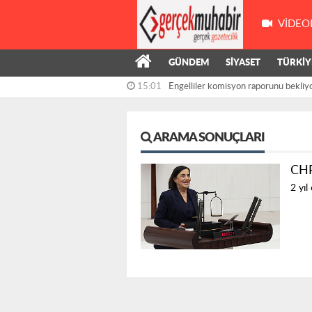
VIDEO
GÜNDEM
SİYASET
TÜRKİY
15:01
Engelliler komisyon raporunu bekliy
Kasapoğlu:...
ARAMA SONUÇLARI
CHP’
2 yıl