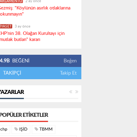
PARLAMENTO
2 ay önce
ezmiş: "Köylünün asırlık otlaklarına
okunmayın"
İYASET
3 ay önce
HP’nin 38. Olağan Kurultayı için
mutlak butlan" kararı
4.9B
BEĞENİ
Beğen
TAKİPÇİ
Takip Et
YAZARLAR
POPÜLER ETIKETLER
chp
IŞİD
TBMM