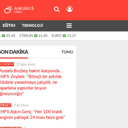
ANKARA
5
KAPALI
EĞİTİM
TEKNOLOJİ
R
45,44
STERLİN
61,60
EURO
53,37
SON DAKIKA
TÜMÜ
GÜNDEM
17 gün önce
ustafa Bozbey hakim karşısında...
HP'li Zeybek: "Bilinçli bir şekilde
ldubitti yaratılmaya çalışıldı, ne
aparlarsa yapsınlar boyun
ğmeyeceğiz"
İYASET
2 ay önce
HP’li Aşkın Genç: “Her 100 liralık
erginin yaklaşık 24 lirası faize gitti”