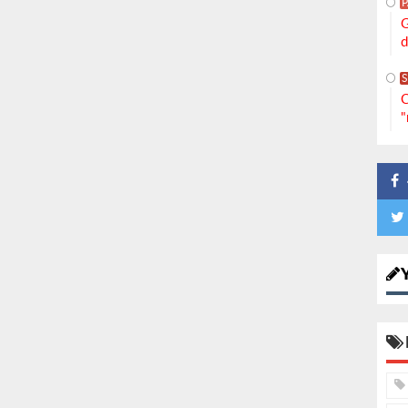
G
d
S
C
"