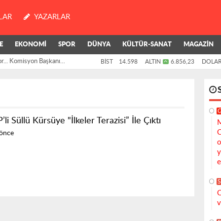
LAR
YAZARLAR
E
EKONOMİ
SPOR
DÜNYA
KÜLTÜR-SANAT
MAGAZİN
or... Komisyon Başkanı
BİST
14.598
ALTIN
6.856,23
DOLA
li Süllü Kürsüye "İlkeler Terazisi” İle Çıktı
M
C
 önce
o
y
e
S
C
v