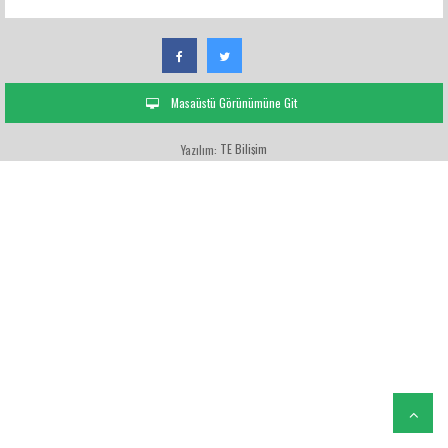
Masaüstü Görünümüne Git
TE Bilişim
Yazılım: