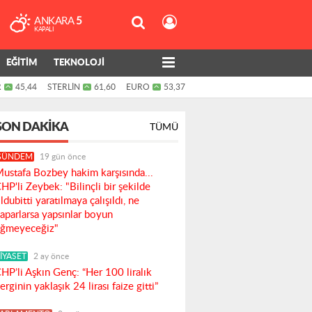
ANKARA
5
KAPALI
EĞİTİM
TEKNOLOJİ
R
45,44
STERLİN
61,60
EURO
53,37
SON DAKIKA
TÜMÜ
GÜNDEM
19 gün önce
ustafa Bozbey hakim karşısında...
HP'li Zeybek: "Bilinçli bir şekilde
ldubitti yaratılmaya çalışıldı, ne
aparlarsa yapsınlar boyun
ğmeyeceğiz"
İYASET
2 ay önce
HP’li Aşkın Genç: “Her 100 liralık
erginin yaklaşık 24 lirası faize gitti”