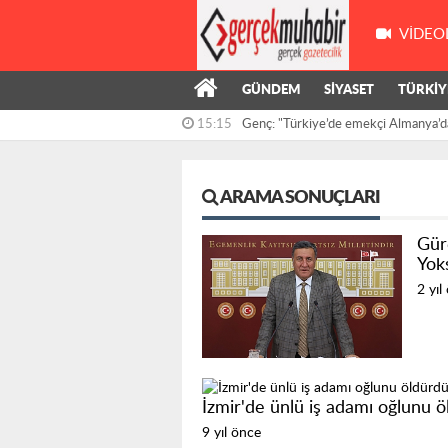
VIDEO
GÜNDEM
SİYASET
TÜRKİY
15:15
Genç: "Türkiye’de emekçi Almanya’d
çalışıyor,...
ARAMA SONUÇLARI
Gür
Yoks
2 yıl
İzmir'de ünlü iş adamı oğlunu 
9 yıl önce