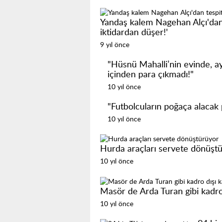
Yandaş kalem Nagehan Alçı'dan 
iktidardan düşer!'
9 yıl önce
"Hüsnü Mahalli’nin evinde, 
içinden para çıkmadı!"
10 yıl önce
"Futbolcuların poğaça alacak 
10 yıl önce
Hurda araçları servete dönüşt
10 yıl önce
Masör de Arda Turan gibi kadro 
10 yıl önce