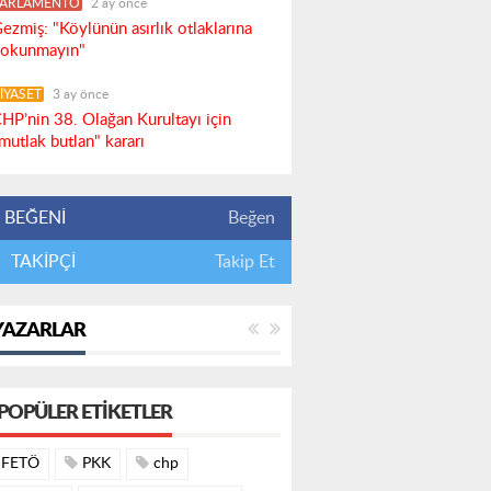
PARLAMENTO
2 ay önce
ezmiş: "Köylünün asırlık otlaklarına
okunmayın"
İYASET
3 ay önce
HP’nin 38. Olağan Kurultayı için
mutlak butlan" kararı
BEĞENİ
Beğen
TAKİPÇİ
Takip Et
YAZARLAR
POPÜLER ETIKETLER
FETÖ
PKK
chp