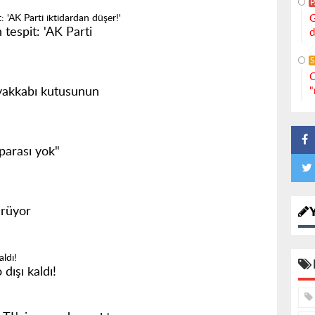
G
tespit: 'AK Parti
d
S
C
ayakkabı kutusunun
"
parası yok"
ürüyor
dışı kaldı!