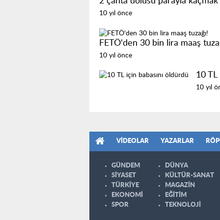
2 çanta dolusu parayla kaçmak 
10 yıl önce
FETÖ'den 30 bin lira maaş tuza
10 yıl önce
10 TL 
10 yıl ö
VIDEOLAR
YAZARLAR
RÖP
GÜNDEM
DÜNYA
SİYASET
KÜLTÜR-SANAT
TÜRKİYE
MAGAZİN
EKONOMİ
EĞİTİM
SPOR
TEKNOLOJİ