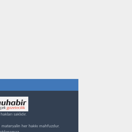
kları saklıdır.
 materyalin her hakkı mahfuzdur.
ntılanamaz.