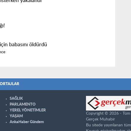
isterken yakalandı
ğı!
için babasını öldürdü
nce
ORTAJLAR
SAĞLIK
PARLAMENTO
YEREL YÖNETİMLER
Copyright © 2026 - Tüm ha
YAŞAM
Gerçek Muhabir
AnkaHaber Gündem
Bu sitede yayınlanan tüm
Kaynak gösterilmeden alı