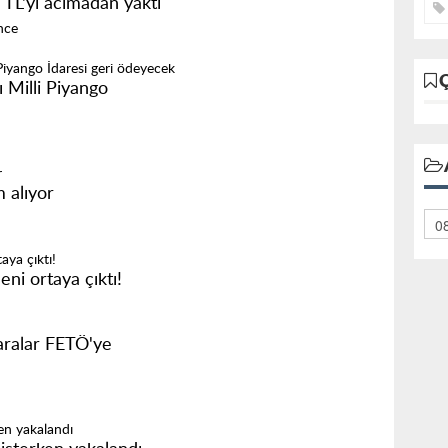
 TL'yi acımadan yaktı
nce
ı Milli Piyango
 alıyor
eni ortaya çıktı!
aralar FETÖ'ye