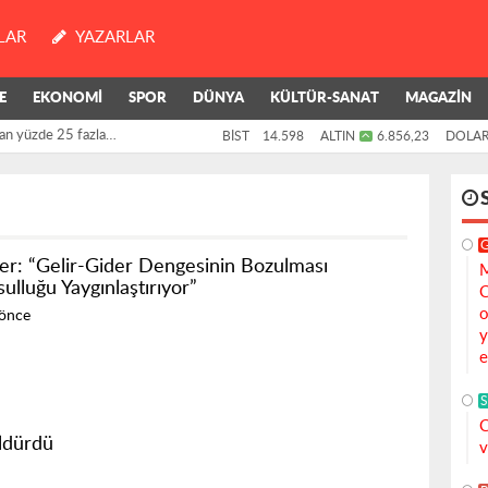
LAR
YAZARLAR
E
EKONOMİ
SPOR
DÜNYA
KÜLTÜR-SANAT
MAGAZİN
an yüzde 25 fazla
BİST
14.598
ALTIN
6.856,23
DOLA
er: “Gelir-Gider Dengesinin Bozulması
M
ulluğu Yaygınlaştırıyor”
C
o
 önce
y
e
S
C
öldürdü
v