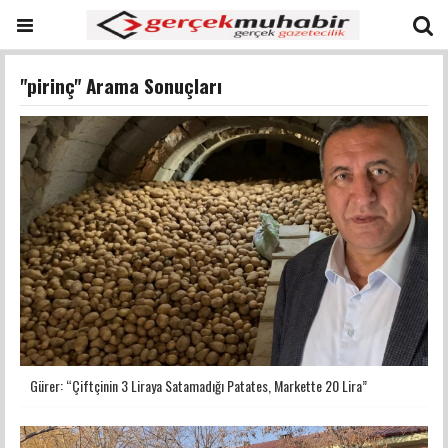
"pirinç" Arama Sonuçları
Gürer: “Çiftçinin 3 Liraya Satamadığı Patates, Markette 20 Lira”