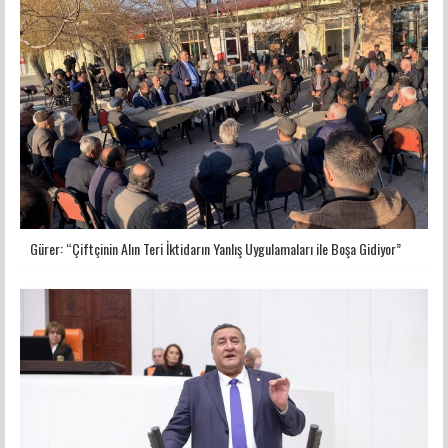
Gürer: “Çiftçinin Alın Teri İktidarın Yanlış Uygulamaları ile Boşa Gidiyor”