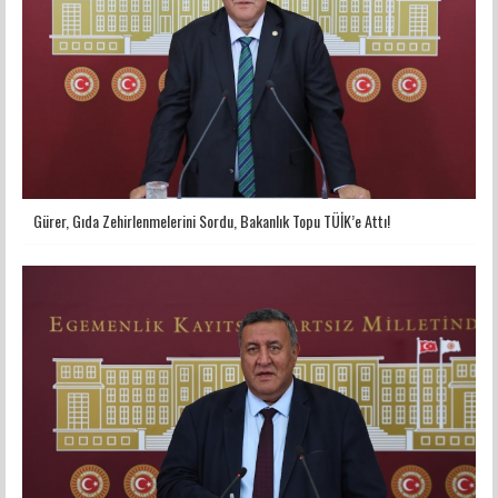
Gürer, Gıda Zehirlenmelerini Sordu, Bakanlık Topu TÜİK’e Attı!