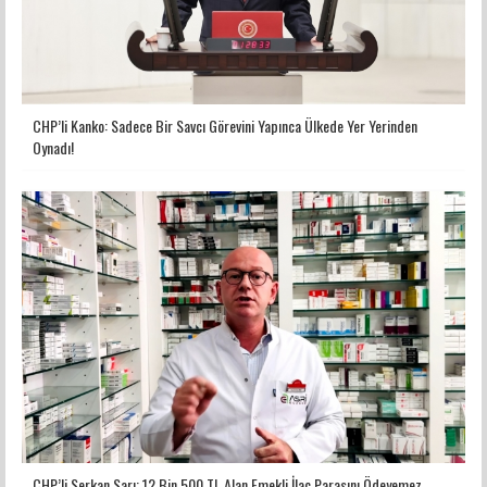
CHP’li Kanko: Sadece Bir Savcı Görevini Yapınca Ülkede Yer Yerinden
Oynadı!
CHP’li Serkan Sarı: 12 Bin 500 TL Alan Emekli İlaç Parasını Ödeyemez