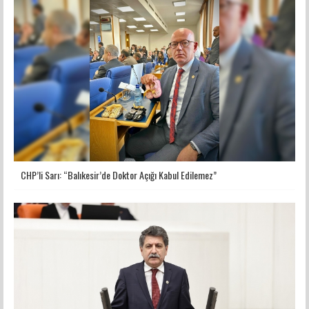
CHP’li Sarı: “Balıkesir’de Doktor Açığı Kabul Edilemez”