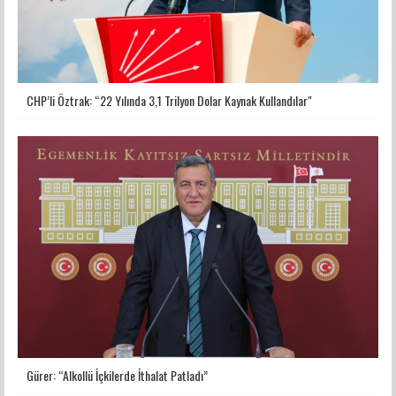
CHP’li Öztrak: “22 Yılında 3,1 Trilyon Dolar Kaynak Kullandılar"
Gürer: “Alkollü İçkilerde İthalat Patladı”