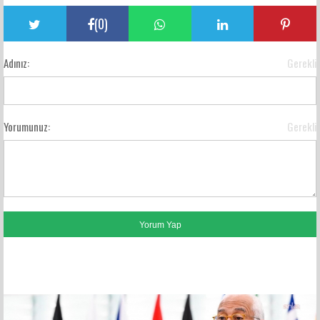
(
0
)
Adınız:
Gerekli
Yorumunuz:
Gerekli
FACEBOOK YORUMLARI