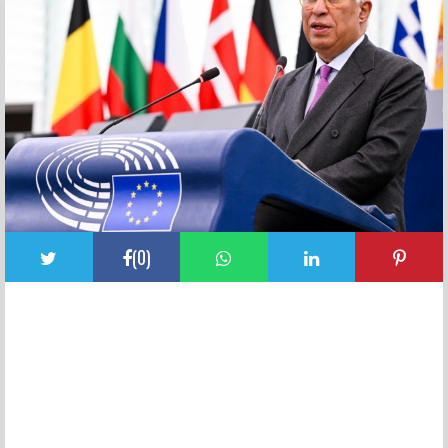
(
0
)