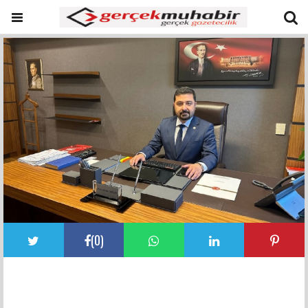
(
0
)