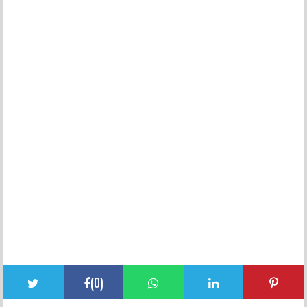
(
0
)