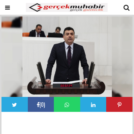
(
0
)