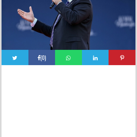
(
0
)