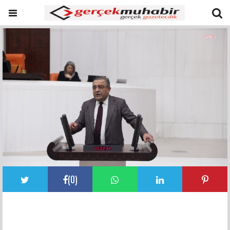
(
0
)