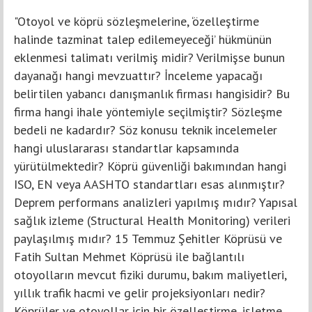
"Otoyol ve köprü sözleşmelerine, ‘özelleştirme
halinde tazminat talep edilemeyeceği’ hükmünün
eklenmesi talimatı verilmiş midir? Verilmişse bunun
dayanağı hangi mevzuattır? İnceleme yapacağı
belirtilen yabancı danışmanlık firması hangisidir? Bu
firma hangi ihale yöntemiyle seçilmiştir? Sözleşme
bedeli ne kadardır? Söz konusu teknik incelemeler
hangi uluslararası standartlar kapsamında
yürütülmektedir? Köprü güvenliği bakımından hangi
ISO, EN veya AASHTO standartları esas alınmıştır?
Deprem performans analizleri yapılmış mıdır? Yapısal
sağlık izleme (Structural Health Monitoring) verileri
paylaşılmış mıdır? 15 Temmuz Şehitler Köprüsü ve
Fatih Sultan Mehmet Köprüsü ile bağlantılı
otoyolların mevcut fiziki durumu, bakım maliyetleri,
yıllık trafik hacmi ve gelir projeksiyonları nedir?
Köprüler ve otoyollar için bir özelleştirme, işletme