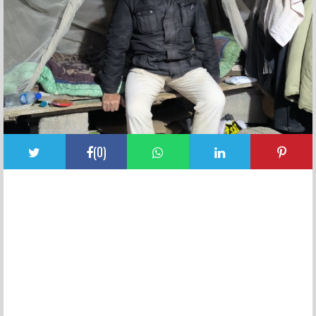
(
0
)