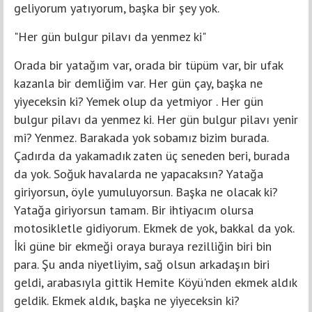
geliyorum yatıyorum, başka bir şey yok.
"Her gün bulgur pilavı da yenmez ki"
Orada bir yatağım var, orada bir tüpüm var, bir ufak
kazanla bir demliğim var. Her gün çay, başka ne
yiyeceksin ki? Yemek olup da yetmiyor . Her gün
bulgur pilavı da yenmez ki. Her gün bulgur pilavı yenir
mi? Yenmez. Barakada yok sobamız bizim burada.
Çadırda da yakamadık zaten üç seneden beri, burada
da yok. Soğuk havalarda ne yapacaksın? Yatağa
giriyorsun, öyle yumuluyorsun. Başka ne olacak ki?
Yatağa giriyorsun tamam. Bir ihtiyacım olursa
motosikletle gidiyorum. Ekmek de yok, bakkal da yok.
İki güne bir ekmeği oraya buraya rezilliğin biri bin
para. Şu anda niyetliyim, sağ olsun arkadaşın biri
geldi, arabasıyla gittik Hemite Köyü'nden ekmek aldık
geldik. Ekmek aldık, başka ne yiyeceksin ki?