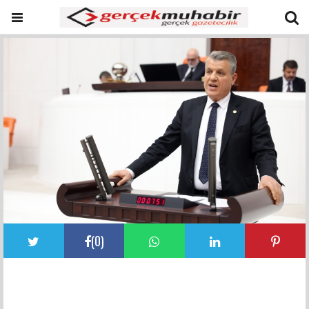
(
0
)