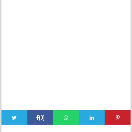
(
0
)