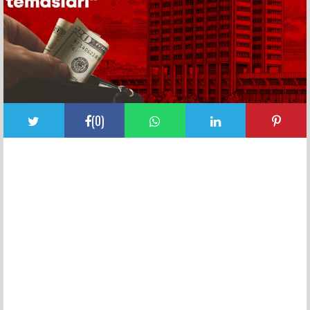
(
0
)