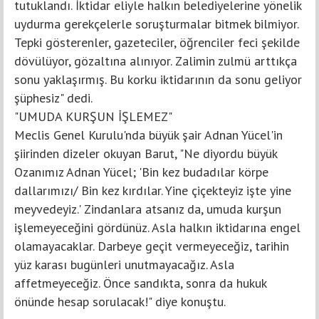
tutuklandı. İktidar eliyle halkın belediyelerine yönelik
uydurma gerekçelerle soruşturmalar bitmek bilmiyor.
Tepki gösterenler, gazeteciler, öğrenciler feci şekilde
dövülüyor, gözaltına alınıyor. Zalimin zulmü arttıkça
sonu yaklaşırmış. Bu korku iktidarının da sonu geliyor
şüphesiz" dedi.
"UMUDA KURŞUN İŞLEMEZ"
Meclis Genel Kurulu'nda büyük şair Adnan Yücel'in
şiirinden dizeler okuyan Barut, "Ne diyordu büyük
Ozanımız Adnan Yücel; 'Bin kez budadılar körpe
dallarımızı/ Bin kez kırdılar. Yine çiçekteyiz işte yine
meyvedeyiz.' Zindanlara atsanız da, umuda kurşun
işlemeyeceğini gördünüz. Asla halkın iktidarına engel
olamayacaklar. Darbeye geçit vermeyeceğiz, tarihin
yüz karası bugünleri unutmayacağız. Asla
affetmeyeceğiz. Önce sandıkta, sonra da hukuk
önünde hesap sorulacak!" diye konuştu.