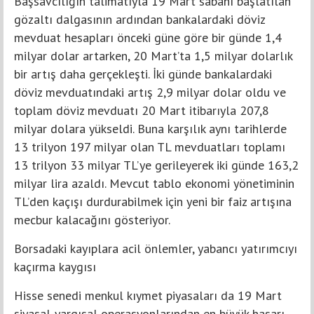
Başsavcılığın talimatıyla 19 Mart sabahı başlatılan
gözaltı dalgasının ardından bankalardaki döviz
mevduat hesapları önceki güne göre bir günde 1,4
milyar dolar artarken, 20 Mart’ta 1,5 milyar dolarlık
bir artış daha gerçekleşti. İki günde bankalardaki
döviz mevduatındaki artış 2,9 milyar dolar oldu ve
toplam döviz mevduatı 20 Mart itibarıyla 207,8
milyar dolara yükseldi. Buna karşılık aynı tarihlerde
13 trilyon 197 milyar olan TL mevduatları toplamı
13 trilyon 33 milyar TL’ye gerileyerek iki günde 163,2
milyar lira azaldı. Mevcut tablo ekonomi yönetiminin
TL’den kaçışı durdurabilmek için yeni bir faiz artışına
mecbur kalacağını gösteriyor.
Borsadaki kayıplara acil önlemler, yabancı yatırımcıyı
kaçırma kaygısı
Hisse senedi menkul kıymet piyasaları da 19 Mart
siyasal-yargısal operasyonlarından en büyük hasarı