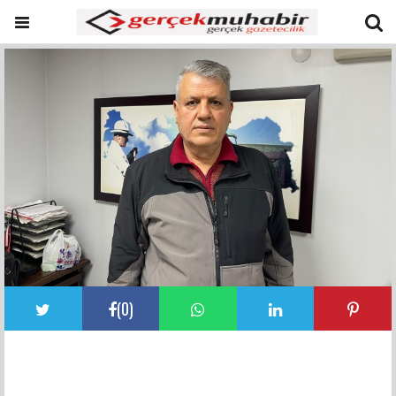
(
0
)