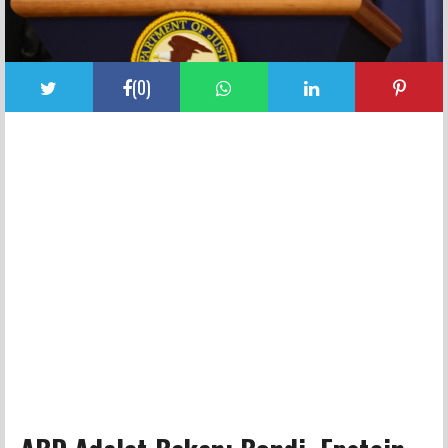
(
0
)