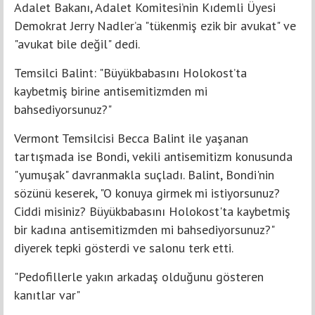
Adalet Bakanı, Adalet Komitesi’nin Kıdemli Üyesi
Demokrat Jerry Nadler’a "tükenmiş ezik bir avukat" ve
"avukat bile değil" dedi.
Temsilci Balint: "Büyükbabasını Holokost’ta
kaybetmiş birine antisemitizmden mi
bahsediyorsunuz?"
Vermont Temsilcisi Becca Balint ile yaşanan
tartışmada ise Bondi, vekili antisemitizm konusunda
"yumuşak" davranmakla suçladı. Balint, Bondi'nin
sözünü keserek, "O konuya girmek mi istiyorsunuz?
Ciddi misiniz? Büyükbabasını Holokost'ta kaybetmiş
bir kadına antisemitizmden mi bahsediyorsunuz?"
diyerek tepki gösterdi ve salonu terk etti.
"Pedofillerle yakın arkadaş olduğunu gösteren
kanıtlar var"