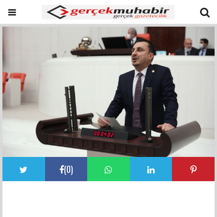
(
0
)