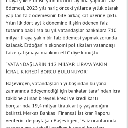
liraya yükseldi. Bu yılın ilk dört ayında yapılan faiz
ödemesi, 2023 yılı hariç önceki yıllarda yıllık olarak
yapılan faiz ödemesinin bile birkaç kat üzerine çıktı.
Yılın ilk dört aylık dönemine ilişkin ödenen faiz
tutarına bakılırsa bu yıl vatandaşlar bankalara 710
milyar liraya yakın bir faiz ödemesi yapmak zorunda
kalacak. Erdoğan’ın ekonomi politikaları vatandaşı
faize çalışmaya mahkum etti” diye konuştu.
“VATANDAŞLARIN 112 MİLYAR LİRAYA YAKIN
İCRALIK KREDİ BORCU BULUNUYOR”
Başevirgen, vatandaşların yılbaşından bu yana
zamanında ödeyemediği için bankalar tarafından icra
takibine alınan bireysel kredi ve kredi kartı
borçlarında 19,4 milyar liralık artış yaşandığını
belirtti. Merkez Bankası Finansal İstikrar Raporu
verilerini de paylaşan Başevirgen, “Faiz oranlarında
yaşanan artış tahsili geciken bireysel borçları