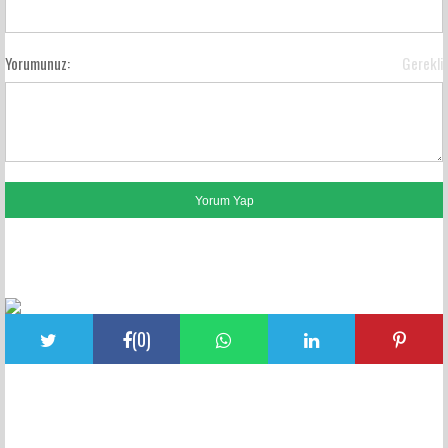
Yorumunuz:
Gerekli
FACEBOOK YORUMLARI
(
0
)