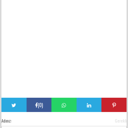
(
0
)
Adınız:
Gerekli