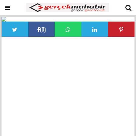
(
0
)