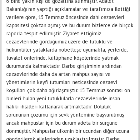
6 bine yakın kişi de gözaltına alınmıştır. Adalet
Bakanlığı’nın yaptığı açıklamalar ve tarafımıza ilettiği
verilere göre, 15 Temmuz öncesinde dahi cezaevleri
kapasitesi çoktan aşmış ve bu durum bizlerce de birçok
raporla tespit edilmiştir. Ziyaret ettiğimiz
cezaevlerinde gördüğümüz üzere de tutuklu ve
hükümlüler yataklarda nöbetleşe uyumakta, yerlerde,
tuvalet önlerinde, kütüphane köşelerinde yatmak
durumunda kalmaktadır. Darbe girişiminin ardından
cezaevlerinde daha da artan mahpus sayısı ve
yönetimlerin keyfi tutumları neticesinde cezaevi
koşulları çok daha ağırlaşmıştır. 15 Temmuz sonrası on
binleri bulan yeni tutuklularla cezaevlerinde insan
hakkı ihlalleri katlanarak artmaktadır. Doluluk
sorununun çözümü için sevk yöntemine başvurulmuş
ancak mahpuslar için bu durum adeta bir sürgüne
dönmüştür. Mahpuslar ülkenin bir ucundan diğer ucuna
gönderilerek ailelerinden uzaklaştırılmıştır. Darbe