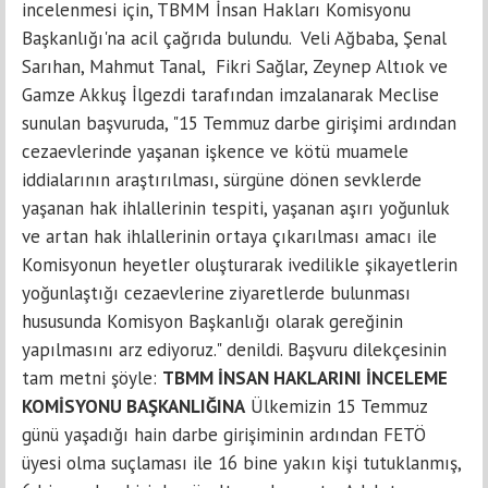
incelenmesi için, TBMM İnsan Hakları Komisyonu
Başkanlığı'na acil çağrıda bulundu. Veli Ağbaba, Şenal
Sarıhan, Mahmut Tanal, Fikri Sağlar, Zeynep Altıok ve
Gamze Akkuş İlgezdi tarafından imzalanarak Meclise
sunulan başvuruda, "15 Temmuz darbe girişimi ardından
cezaevlerinde yaşanan işkence ve kötü muamele
iddialarının araştırılması, sürgüne dönen sevklerde
yaşanan hak ihlallerinin tespiti, yaşanan aşırı yoğunluk
ve artan hak ihlallerinin ortaya çıkarılması amacı ile
Komisyonun heyetler oluşturarak ivedilikle şikayetlerin
yoğunlaştığı cezaevlerine ziyaretlerde bulunması
hususunda Komisyon Başkanlığı olarak gereğinin
yapılmasını arz ediyoruz." denildi. Başvuru dilekçesinin
tam metni şöyle:
TBMM
İNSAN HAKLARINI İNCELEME
KOMİSYONU BAŞKANLIĞINA
Ülkemizin 15 Temmuz
günü yaşadığı hain darbe girişiminin ardından FETÖ
üyesi olma suçlaması ile 16 bine yakın kişi tutuklanmış,