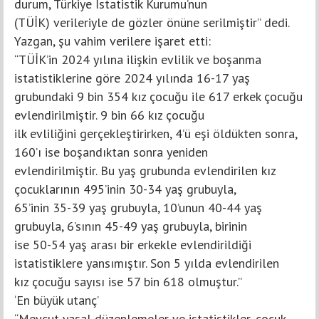
durum, Türkiye İstatistik Kurumu’nun
(TÜİK) verileriyle de gözler önüne serilmiştir” dedi.
Yazgan, şu vahim verilere işaret etti:
“TÜİK’in 2024 yılına ilişkin evlilik ve boşanma
istatistiklerine göre 2024 yılında 16-17 yaş
grubundaki 9 bin 354 kız çocuğu ile 617 erkek çocuğu
evlendirilmiştir. 9 bin 66 kız çocuğu
ilk evliliğini gerçekleştirirken, 4’ü eşi öldükten sonra,
160’ı ise boşandıktan sonra yeniden
evlendirilmiştir. Bu yaş grubunda evlendirilen kız
çocuklarının 495’inin 30-34 yaş grubuyla,
65’inin 35-39 yaş grubuyla, 10’unun 40-44 yaş
grubuyla, 6’sının 45-49 yaş grubuyla, birinin
ise 50-54 yaş arası bir erkekle evlendirildiği
istatistiklere yansımıştır. Son 5 yılda evlendirilen
kız çocuğu sayısı ise 57 bin 618 olmuştur.”
‘En büyük utanç’
“Mevcut yasal düzenlemeler ve istatistikler, çocuk