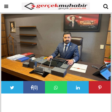
(
0
)