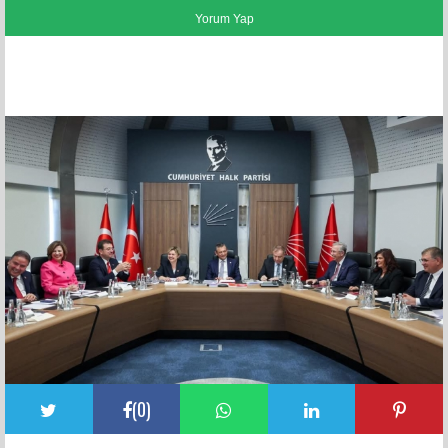
FACEBOOK YORUMLARI
(
0
)