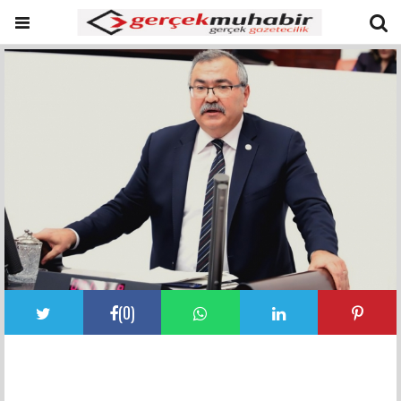
(
0
)