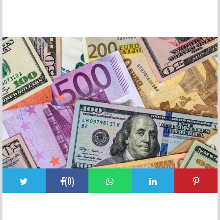
FACEBOOK YORUMLARI
(
0
)