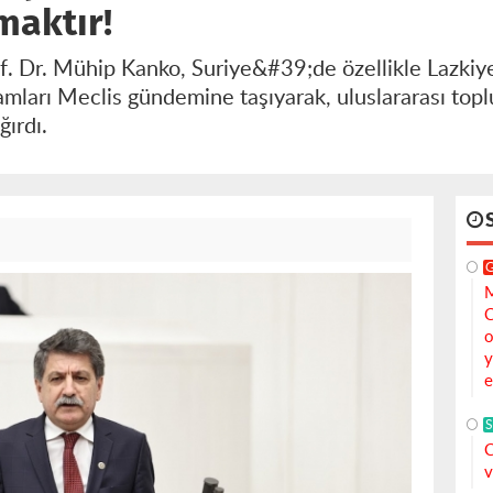
maktır!
of. Dr. Mühip Kanko, Suriye&#39;de özellikle Lazkiy
iamları Meclis gündemine taşıyarak, uluslararası topl
ırdı.
M
C
o
y
e
S
C
v