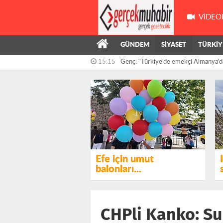
VIDEO
GÜNDEM
SİYASET
TÜRKİY
15:15
Genç: "Türkiye’de emekçi Almanya’d
çalışıyor,...
14:55
Kış’ın önergesi, AKP ve MHP milletve
reddedildi
Efe için umut
balonları...
CHPli Kanko: Su