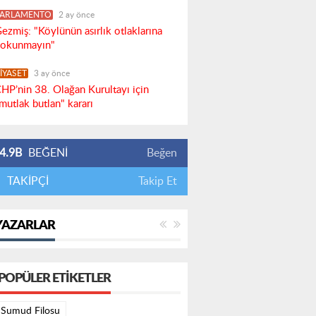
PARLAMENTO
2 ay önce
ezmiş: "Köylünün asırlık otlaklarına
okunmayın"
İYASET
3 ay önce
HP’nin 38. Olağan Kurultayı için
mutlak butlan" kararı
4.9B
BEĞENİ
Beğen
TAKİPÇİ
Takip Et
YAZARLAR
POPÜLER ETIKETLER
Sumud Filosu