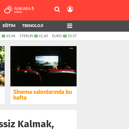
ANKARA
5
KAPALI
EĞİTİM
TEKNOLOJİ
R
45,44
STERLİN
61,60
EURO
53,37
Sinema salonlarında bu
hafta
ssiz Kalmak,