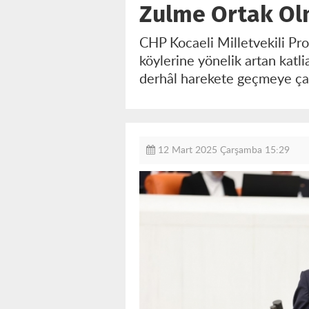
Zulme Ortak Ol
CHP Kocaeli Milletvekili Pr
köylerine yönelik artan katl
derhâl harekete geçmeye çağ
12 Mart 2025 Çarşamba 15:29