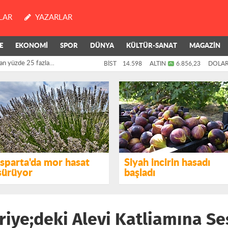
LAR
YAZARLAR
E
EKONOMİ
SPOR
DÜNYA
KÜLTÜR-SANAT
MAGAZİN
an yüzde 25 fazla
BİST
14.598
ALTIN
6.856,23
DOLA
killerinin oylarıyla
Isparta'da mor hasat
Siyah incirin hasadı
sürüyor
başladı
riye;deki Alevi Katliamına Se