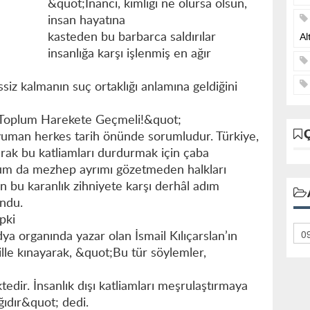
&quot;İnancı, kimliği ne olursa olsun,
insan hayatına
kasteden bu barbarca saldırılar
Al
insanlığa karşı işlenmiş en ağır
siz kalmanın suç ortaklığı anlamına geldiğini
ı Toplum Harekete Geçmeli!&quot;
uman herkes tarih önünde sorumludur. Türkiye,
arak bu katliamları durdurmak için çaba
plum da mezhep ayrımı gözetmeden halkları
 bu karanlık zihniyete karşı derhâl adım
undu.
pki
a organında yazar olan İsmail Kılıçarslan’ın
dille kınayarak, &quot;Bu tür söylemler,
edir. İnsanlık dışı katliamları meşrulaştırmaya
ğıdır&quot; dedi.