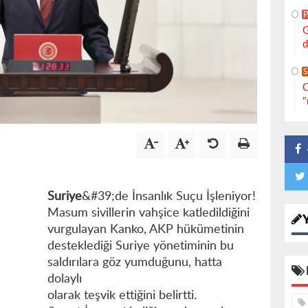
G
d
S
C
"
Suriye
&#39;de İnsanlık Suçu İşleniyor!
Masum sivillerin vahşice katledildiğini
vurgulayan Kanko, AKP hükümetinin
desteklediği Suriye yönetiminin bu
saldırılara göz yumduğunu, hatta
dolaylı
olarak teşvik ettiğini belirtti.