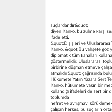
suçlardandır&quot;
diyen Kanko, bu zulme karşı ses
ifade etti.
&quot;Dışişleri ve Uluslararas
Kanko, &quot;Bu vahşete göz y
diplomatik tüm kanalları kullan
göstermelidir. Uluslararası to
birbirine düşman etmeye çalışan
atmalıdır&quot; çağrısında bul
Hükûmete Yakın Yazara Sert Te
Kanko, hükümete yakın bir medy
kullandığı ifadeleri de sert bir 
toplumda
nefret ve ayrışmayı körüklemekt
çalışan herkes, bu suçların orta