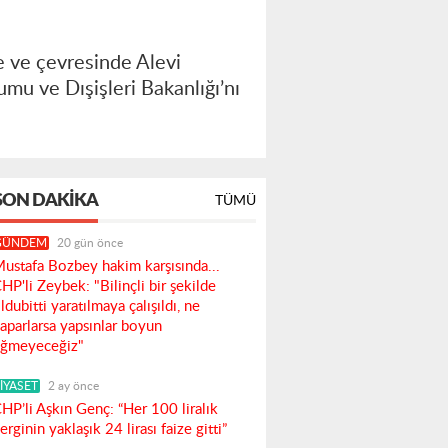
e ve çevresinde Alevi
umu ve Dışişleri Bakanlığı’nı
SON DAKIKA
TÜMÜ
GÜNDEM
20 gün önce
ustafa Bozbey hakim karşısında...
HP'li Zeybek: "Bilinçli bir şekilde
ldubitti yaratılmaya çalışıldı, ne
aparlarsa yapsınlar boyun
ğmeyeceğiz"
İYASET
2 ay önce
HP’li Aşkın Genç: “Her 100 liralık
erginin yaklaşık 24 lirası faize gitti”