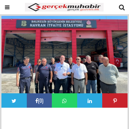
(
0
)