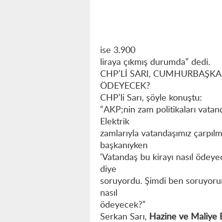
ise 3.900
liraya çıkmış durumda” dedi.
CHP’Lİ SARI, CUMHURBAŞK
ÖDEYECEK?
CHP’li Sarı, şöyle konuştu:
“AKP;nin zam politikaları vatan
Elektrik
zamlarıyla vatandaşımız çarpıl
başkanıyken
‘Vatandaş bu kirayı nasıl ödeyec
diye
soruyordu. Şimdi ben soruyorum:
nasıl
ödeyecek?”
Serkan Sarı,
Hazine ve Maliye