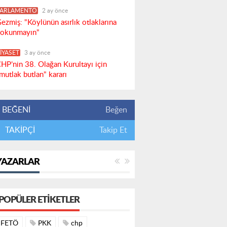
PARLAMENTO
2 ay önce
ezmiş: "Köylünün asırlık otlaklarına
okunmayın"
İYASET
3 ay önce
HP’nin 38. Olağan Kurultayı için
mutlak butlan" kararı
BEĞENİ
Beğen
TAKİPÇİ
Takip Et
YAZARLAR
POPÜLER ETIKETLER
FETÖ
PKK
chp