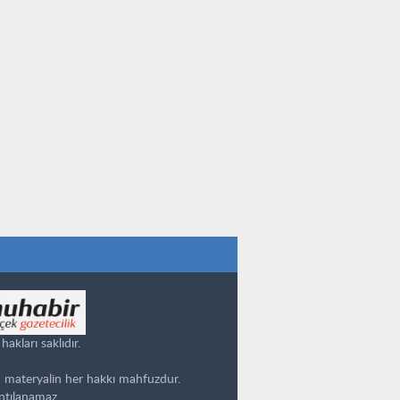
kları saklıdır.
 materyalin her hakkı mahfuzdur.
ntılanamaz.