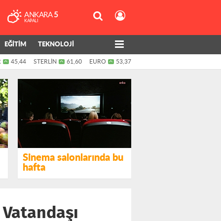
ANKARA
5
KAPALI
EĞİTİM
TEKNOLOJİ
R
45,44
STERLİN
61,60
EURO
53,37
Sinema salonlarında bu
hafta
ı Vatandaşı