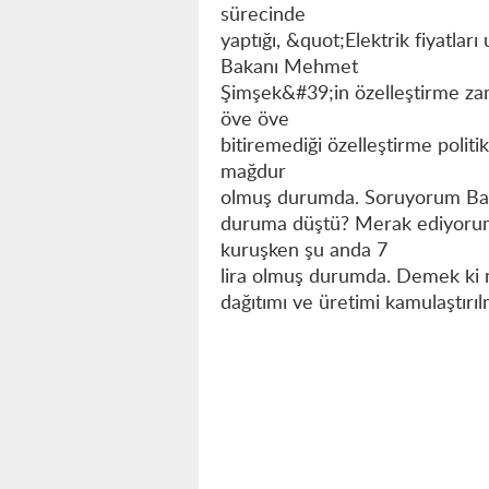
sürecinde
yaptığı, &quot;Elektrik fiyatlar
Bakanı Mehmet
Şimşek&#39;in özelleştirme zama
öve öve
bitiremediği özelleştirme polit
mağdur
olmuş durumda. Soruyorum Bakan
duruma düştü? Merak ediyorum
kuruşken şu anda 7
lira olmuş durumda. Demek ki n
dağıtımı ve üretimi kamulaştırılm