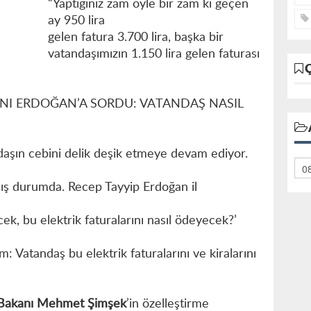
“Yaptığınız zam öyle bir zam ki geçen
ay 950 lira
gelen fatura 3.700 lira, başka bir
vatandaşımızın 1.150 lira gelen faturası
ANI ERDOĞAN’A SORDU: VATANDAŞ NASIL
daşın cebini delik deşik etmeye devam ediyor.
mış durumda. Recep Tayyip Erdoğan il
ek, bu elektrik faturalarını nasıl ödeyecek?’
 Vatandaş bu elektrik faturalarını ve kiralarını
 Bakanı Mehmet Şimşek
’in özelleştirme