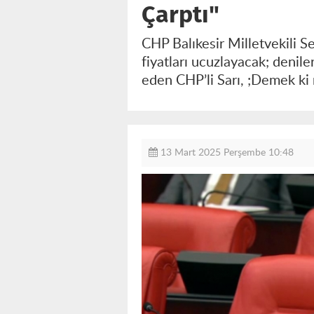
Çarptı"
CHP Balıkesir Milletvekili Se
fiyatları ucuzlayacak; denile
eden CHP’li Sarı, ;Demek ki 
13 Mart 2025 Perşembe 10:48