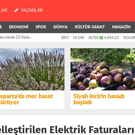
LAR
YAZARLAR
an yüzde 25 fazla
E
EKONOMİ
SPOR
DÜNYA
KÜLTÜR-SANAT
MAGAZİN
BİST
14.598
ALTIN
6.856,23
DOLA
killerinin oylarıyla
Isparta'da mor hasat
Siyah incirin hasadı
sürüyor
başladı
elleştirilen Elektrik Faturalar