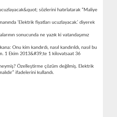
ı ucuzlayacak&quot; sözlerini hatırlatarak “Maliye
nında ‘Elektrik fiyatları ucuzlayacak.’ diyerek
ikalarının sonucunda ne yazık ki vatandaşımız
a: Onu kim kandırdı, nasıl kandırıldı, nasıl bu
. 1 Ekim 2013&#39;te 1 kilovatsaat 36
eymiş? Özelleştirme çözüm değilmiş. Elektrik
alıdır” ifadelerini kullandı.