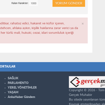
YORUM GÖNDER
Kalan Karakter:
×
ditkar, rahatsız edici, hakaret ve küfür içeren,
ehcen, ahlaka aykırı, kişilik haklarına zarar verici ya da
her türlü mali, hukuki, cezai, idari sorumluluk içeriği
ORTAJLAR
SAĞLIK
PARLAMENTO
YEREL YÖNETİMLER
Copyright © 2026 - Tüm ha
YAŞAM
Gerçek Muhabir
AnkaHaber Gündem
Bu sitede yayınlanan tüm
Kaynak gösterilmeden alı