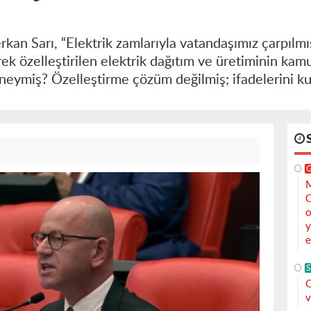
rkan Sarı, “Elektrik zamlarıyla vatandaşımız çarpılm
rek özelleştirilen elektrik dağıtım ve üretiminin kamu
neymiş? Özelleştirme çözüm değilmiş; ifadelerini ku
M
C
o
y
e
S
C
v