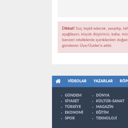
Dikkat!
Suç teşkil edecek, yasadışı, teh
aşağılayıcı, küçük düşürücü, kaba, müst
benzeri niteliklerde içeriklerden doğan 
gönderen Üye/Üyeler’e aittir.
VIDEOLAR
YAZARLAR
RÖP
GÜNDEM
DÜNYA
SİYASET
KÜLTÜR-SANAT
TÜRKİYE
MAGAZİN
EKONOMİ
EĞİTİM
SPOR
TEKNOLOJİ