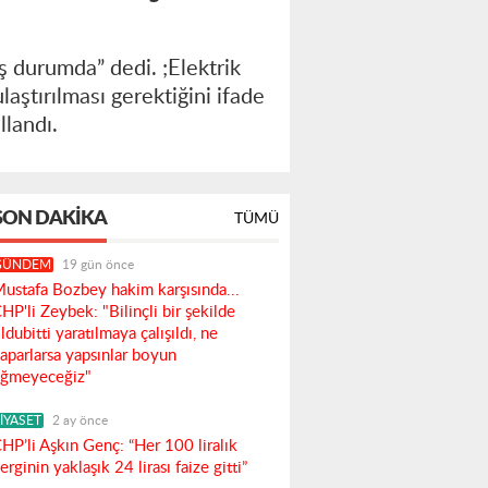
ış durumda” dedi. ;Elektrik
laştırılması gerektiğini ifade
llandı.
SON DAKIKA
TÜMÜ
GÜNDEM
19 gün önce
ustafa Bozbey hakim karşısında...
HP'li Zeybek: "Bilinçli bir şekilde
ldubitti yaratılmaya çalışıldı, ne
aparlarsa yapsınlar boyun
ğmeyeceğiz"
İYASET
2 ay önce
HP’li Aşkın Genç: “Her 100 liralık
erginin yaklaşık 24 lirası faize gitti”