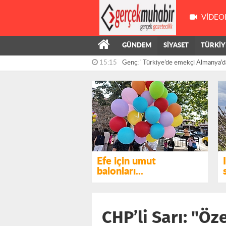
VIDEO
15:15
Genç: "Türkiye’de emekçi Almanya’d
GÜNDEM
SİYASET
TÜRKİY
çalışıyor,...
14:55
Kış’ın önergesi, AKP ve MHP milletve
reddedildi
Efe için umut
balonları...
CHP’li Sarı: "Öz