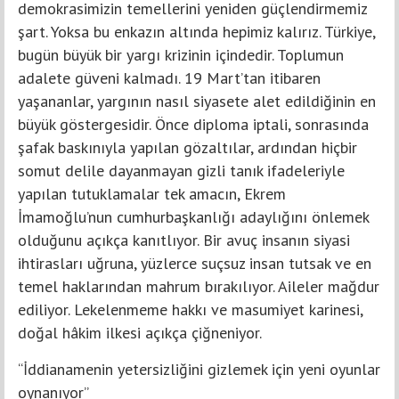
demokrasimizin temellerini yeniden güçlendirmemiz
şart. Yoksa bu enkazın altında hepimiz kalırız. Türkiye,
bugün büyük bir yargı krizinin içindedir. Toplumun
adalete güveni kalmadı. 19 Mart’tan itibaren
yaşananlar, yargının nasıl siyasete alet edildiğinin en
büyük göstergesidir. Önce diploma iptali, sonrasında
şafak baskınıyla yapılan gözaltılar, ardından hiçbir
somut delile dayanmayan gizli tanık ifadeleriyle
yapılan tutuklamalar tek amacın, Ekrem
İmamoğlu’nun cumhurbaşkanlığı adaylığını önlemek
olduğunu açıkça kanıtlıyor. Bir avuç insanın siyasi
ihtirasları uğruna, yüzlerce suçsuz insan tutsak ve en
temel haklarından mahrum bırakılıyor. Aileler mağdur
ediliyor. Lekelenmeme hakkı ve masumiyet karinesi,
doğal hâkim ilkesi açıkça çiğneniyor.
“İddianamenin yetersizliğini gizlemek için yeni oyunlar
oynanıyor”