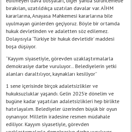
edilmeyen dava dosyaları, diğer yanda sürüncemede
bırakılan, uzatıldıkça uzatılan davalar var. AİHM
kararlarına, Anayasa Mahkemesi kararlarına bile
uyulmayan günlerden geçiyoruz. Böyle bir ortamda
hukuk devletinden ve adaletten söz edilemez.
Dolayısıyla ‘Türkiye bir hukuk devletidir’ maddesi
boşa düşüyor.
“Kayyım siyasetiyle, görevden uzaklaştırmalarla
demokrasiye darbe vuruluyor... Belediyelerin yetki
alanları daraltılıyor, kaynakları kesiliyor”
1 sene içerisinde birçok adaletsizlikler ve
hukuksuzluklar yaşandı. Gelin 2025’e dönelim ve
bugüne kadar yaşatılan adaletsizlikleri hep birlikte
hatırlayalım. Belediyeler üzerinden büyük bir oyun
oynanıyor. Milletin iradesine resmen müdahale
ediliyor. Kayyım siyasetiyle, görevden
uzaklaştırmalarla demokrasiye darbe vuruluyor.