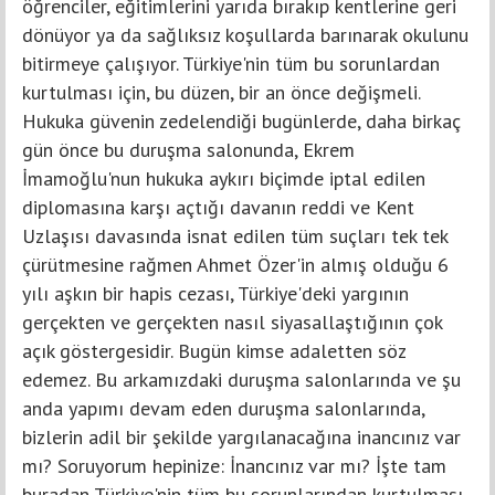
öğrenciler, eğitimlerini yarıda bırakıp kentlerine geri
dönüyor ya da sağlıksız koşullarda barınarak okulunu
bitirmeye çalışıyor. Türkiye'nin tüm bu sorunlardan
kurtulması için, bu düzen, bir an önce değişmeli.
Hukuka güvenin zedelendiği bugünlerde, daha birkaç
gün önce bu duruşma salonunda, Ekrem
İmamoğlu'nun hukuka aykırı biçimde iptal edilen
diplomasına karşı açtığı davanın reddi ve Kent
Uzlaşısı davasında isnat edilen tüm suçları tek tek
çürütmesine rağmen Ahmet Özer'in almış olduğu 6
yılı aşkın bir hapis cezası, Türkiye'deki yargının
gerçekten ve gerçekten nasıl siyasallaştığının çok
açık göstergesidir. Bugün kimse adaletten söz
edemez. Bu arkamızdaki duruşma salonlarında ve şu
anda yapımı devam eden duruşma salonlarında,
bizlerin adil bir şekilde yargılanacağına inancınız var
mı? Soruyorum hepinize: İnancınız var mı? İşte tam
buradan Türkiye'nin tüm bu sorunlarından kurtulması