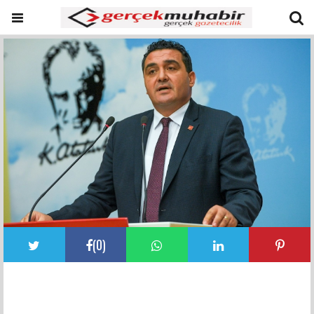
(
0
)