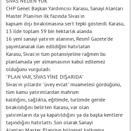
SİVAS NEDEN YOK
CHP Genel Başkan Yardımcısı Karasu, Sanayi Alanları
Master Planı’nın ilk fazında Sivas’ın
kapsam dışı bırakılmasına sert tepki gösterdi. Karasu,
13 ilde toplam 59 bin hektarlık alanda
16 yeni sanayi yatırım alanının, Resmî Gazete’de
yayımlanarak ilan edildiğini hatırlatan
Karasu, Sivas’ın tüm potansiyeline rağmen bu
planlamada yer almamasının kabul edilemez
olduğunu vurguladı.
“PLAN VAR, SİVAS YİNE DIŞARIDA”
Sivas’ın yıllardır “üvey evlat” muamelesi gördüğünü,
tüm kamu yatırımlardan mahrum
kaldığını, sağlıkta, eğitimde, turizmde geride
bırakıldığını belirten Karasu, var olan
yatırımların da ya kapatıldığını ya da başka kentlere
taşındığını hatırlattı. Son olarak Sanayi
Alanları Master Planı’nın bölgesel kalkınma