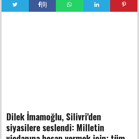
(
0
)
Dilek İmamoğlu, Silivri'den
siyasilere seslendi: Milletin
vicdanına hesap vermek için; tüm