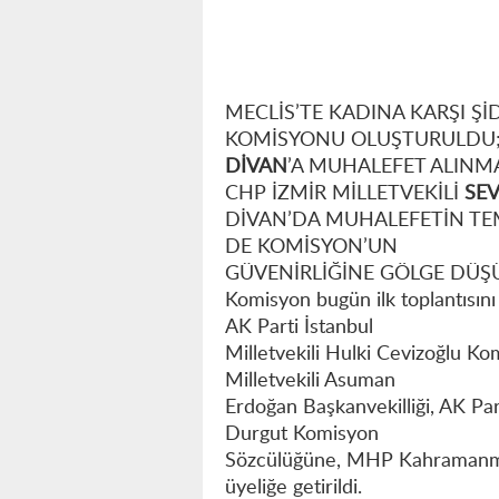
MECLİS’TE KADINA KARŞI Ş
KOMİSYONU OLUŞTURULDU
DİVAN
’A MUHALEFET ALINM
CHP İZMİR MİLLETVEKİLİ
SEV
DİVAN’DA MUHALEFETİN TE
DE KOMİSYON’UN
GÜVENİRLİĞİNE GÖLGE DÜ
Komisyon bugün ilk toplantısını 
AK Parti İstanbul
Milletvekili Hulki Cevizoğlu Ko
Milletvekili Asuman
Erdoğan Başkanvekilliği, AK Par
Durgut Komisyon
Sözcülüğüne, MHP Kahramanmar
üyeliğe getirildi.