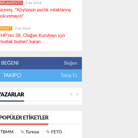
PARLAMENTO
2 ay önce
ezmiş: "Köylünün asırlık otlaklarına
okunmayın"
İYASET
3 ay önce
HP’nin 38. Olağan Kurultayı için
mutlak butlan" kararı
BEĞENİ
Beğen
TAKİPÇİ
Takip Et
YAZARLAR
POPÜLER ETIKETLER
TBMM
Türkiye
FETÖ