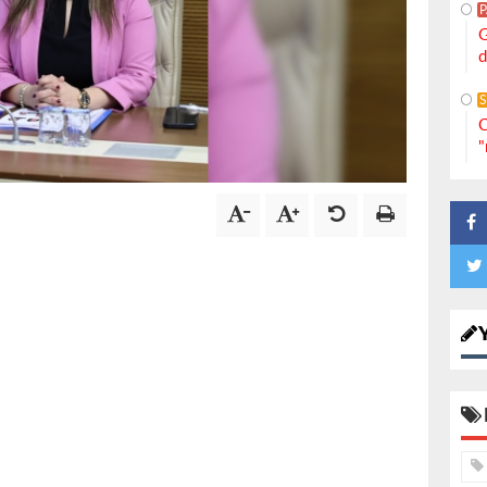
G
d
S
C
"