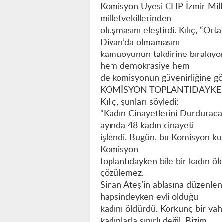
Komisyon Üyesi CHP İzmir Mill
milletvekillerinden
oluşmasını eleştirdi. Kılıç, “O
Divan’da olmamasını
kamuoyunun takdirine bırakıyor
hem demokrasiye hem
de komisyonun güvenirliğine gö
KOMİSYON TOPLANTIDAYKE
Kılıç, şunları söyledi:
“Kadın Cinayetlerini Durduraca
ayında 48 kadın cinayeti
işlendi. Bugün, bu Komisyon kur
Komisyon
toplantıdayken bile bir kadın 
çözülemez.
Sinan Ateş’in ablasına düzenlen
hapsindeyken evli olduğu
kadını öldürdü. Korkunç bir vah
kadınlarla sınırlı değil. Bizim