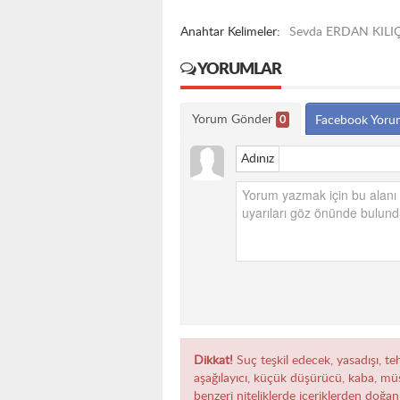
Anahtar Kelimeler:
Sevda ERDAN KILI
YORUMLAR
Yorum Gönder
0
Facebook Yoru
Adınız
Dikkat!
Suç teşkil edecek, yasadışı, teh
aşağılayıcı, küçük düşürücü, kaba, müst
benzeri niteliklerde içeriklerden doğan 