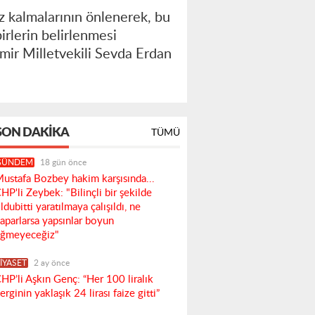
z kalmalarının önlenerek, bu
rlerin belirlenmesi
mir Milletvekili Sevda Erdan
SON DAKIKA
TÜMÜ
GÜNDEM
18 gün önce
ustafa Bozbey hakim karşısında...
HP'li Zeybek: "Bilinçli bir şekilde
ldubitti yaratılmaya çalışıldı, ne
aparlarsa yapsınlar boyun
ğmeyeceğiz"
İYASET
2 ay önce
HP’li Aşkın Genç: “Her 100 liralık
erginin yaklaşık 24 lirası faize gitti”