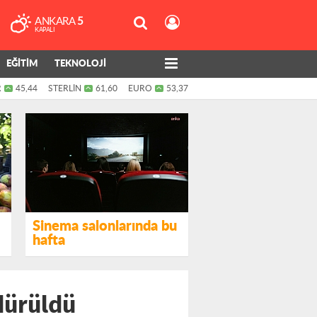
ANKARA
5
KAPALI
EĞİTİM
TEKNOLOJİ
R
45,44
STERLİN
61,60
EURO
53,37
Sinema salonlarında bu
hafta
dürüldü