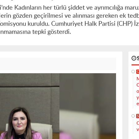
’nde Kadınların her türlü şiddet ve ayrımcılığa maru
rin gözden geçirilmesi ve alınması gereken ek tedbi
omisyonu kuruldu. Cumhuriyet Halk Partisi (CHP) İz
lınmamasına tepki gösterdi.
M
C
o
y
e
S
C
v