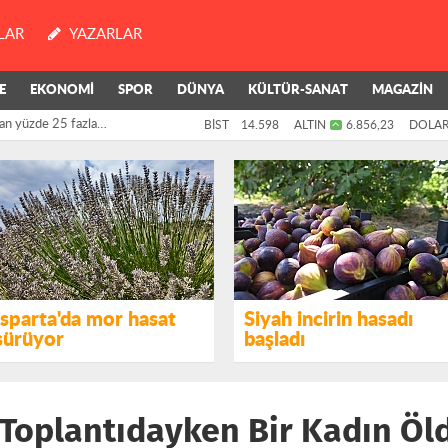
LAR
YAZARLAR
E
EKONOMİ
SPOR
DÜNYA
KÜLTÜR-SANAT
MAGAZİN
an yüzde 25 fazla
BİST
14.598
ALTIN
6.856,23
DOLA
killerinin oylarıyla
Isparta'da mor hasat
Siyah incirin hasadı
sürüyor
başladı
 Toplantıdayken Bir Kadın Öl