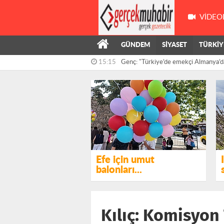
VIDEO
GÜNDEM
SİYASET
TÜRKİY
15:15
Genç: "Türkiye’de emekçi Almanya’d
çalışıyor,...
14:55
Kış’ın önergesi, AKP ve MHP milletve
reddedildi
Efe için umut
balonları...
Kılıç: Komisyon