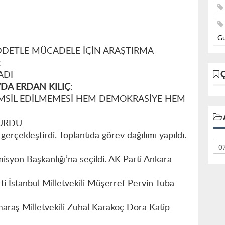
Gü
İDDETLE MÜCADELE İÇİN ARAŞTIRMA
;
ADI
DA ERDAN KILIÇ
:
MSİL EDİLMEMESİ HEM DEMOKRASİYE HEM
ŞÜRDÜ
gerçekleştirdi. Toplantıda görev dağılımı yapıldı.
misyon Başkanlığı’na seçildi. AK Parti Ankara
ti İstanbul Milletvekili Müşerref Pervin Tuba
aş Milletvekili Zuhal Karakoç Dora Katip