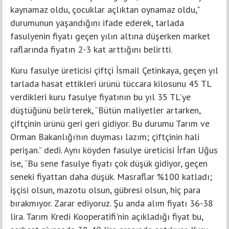
kaynamaz oldu, çocuklar açlıktan oynamaz oldu,"
durumunun yaşandığını ifade ederek, tarlada
fasulyenin fiyatı geçen yılın altına düşerken market
raflarında fiyatın 2-3 kat arttığını belirtti.
Kuru fasulye üreticisi çiftçi İsmail Çetinkaya, geçen yıl
tarlada hasat ettikleri ürünü tüccara kilosunu 45 TL
verdikleri kuru fasulye fiyatının bu yıl 35 TL'ye
düştüğünü belirterek, “Bütün maliyetler artarken,
çiftçinin ürünü geri geri gidiyor. Bu durumu Tarım ve
Orman Bakanlığı’nın duyması lazım; çiftçinin hali
perişan.” dedi. Aynı köyden fasulye üreticisi İrfan Uğus
ise, “Bu sene fasulye fiyatı çok düşük gidiyor, geçen
seneki fiyattan daha düşük. Masraflar %100 katladı;
işçisi olsun, mazotu olsun, gübresi olsun, hiç para
bırakmıyor. Zarar ediyoruz. Şu anda alım fiyatı 36-38
lira. Tarım Kredi Kooperatifi'nin açıkladığı fiyat bu,