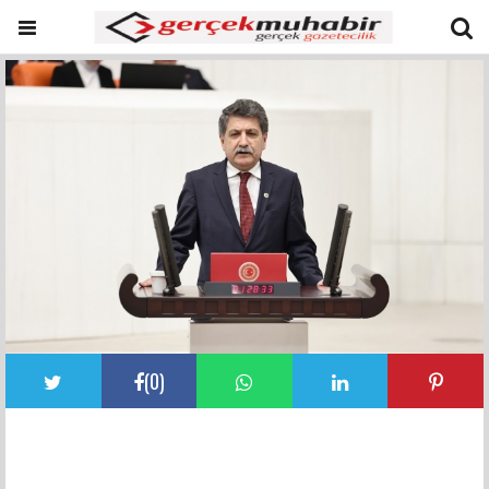
(
0
)