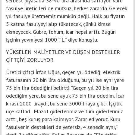
serbest piyasada 38-40 lira arasında satılıyor. Kuru
fasulye üreticileri de mutsuz, herkes zararda. Gelecek
yıl fasulye üretmemiz mümkün değil. Halk bu fiyatın
5 katına fasulyeyi alıp tüketecek, çünkü kimse
ekmeyecek. Gübre, tohum, icar hepsi arttı. Bugün
işçinin yevmiyesi 1000 TL.” diye konuştu.
YÜKSELEN MALİYETLER VE DÜŞEN DESTEKLER
ÇİFTÇİYİ ZORLUYOR
Üretici çiftçi İrfan Uğus, geçen yıl ödediği elektrik
faturasının 20 bin lira olduğunu, bu yıl ise aynı yere
75 bin lira ödediğini belirtti. “Geçen yıl 20 bin lira
ödediğim yere, bu sene aylık 75 bin lira ödedim. İcar
kirası 1000 liraydı, bu sene 5000 liraya çıktı. İşçilik
üçe katladı. Mazot giderlerimiz ve tüm giderlerimiz
arttı, beş kuruş para kalmıyor. Zarar ediyoruz. Kuru
fasulyenin destekleri de yetersiz, 4 senedir aynı,”
dedi. Bir diğer çiftçi Salim Başaran da, “Elektriğe