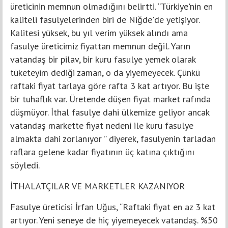
üreticinin memnun olmadığını belirtti. “Türkiye'nin en
kaliteli fasulyelerinden biri de Niğde'de yetişiyor.
Kalitesi yüksek, bu yıl verim yüksek alındı ama
fasulye üreticimiz fiyattan memnun değil. Yarın
vatandaş bir pilav, bir kuru fasulye yemek olarak
tüketeyim dediği zaman, o da yiyemeyecek. Çünkü
raftaki fiyat tarlaya göre rafta 3 kat artıyor. Bu işte
bir tuhaflık var. Üretende düşen fiyat market rafında
düşmüyor. İthal fasulye dahi ülkemize geliyor ancak
vatandaş markette fiyat nedeni ile kuru fasulye
almakta dahi zorlanıyor ” diyerek, fasulyenin tarladan
raflara gelene kadar fiyatının üç katına çıktığını
söyledi.
İTHALATÇILAR VE MARKETLER KAZANIYOR
Fasulye üreticisi İrfan Uğus, “Raftaki fiyat en az 3 kat
artıyor. Yeni seneye de hiç yiyemeyecek vatandaş. %50