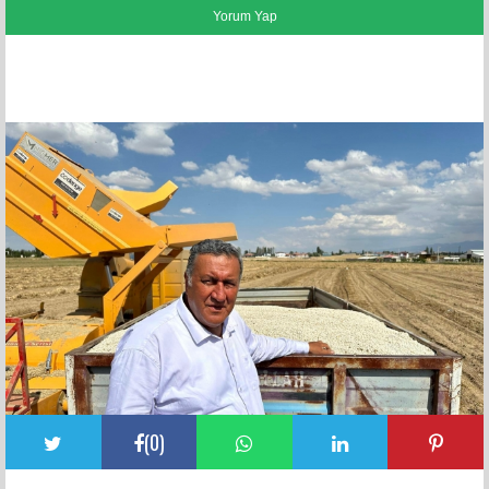
FACEBOOK YORUMLARI
(
0
)