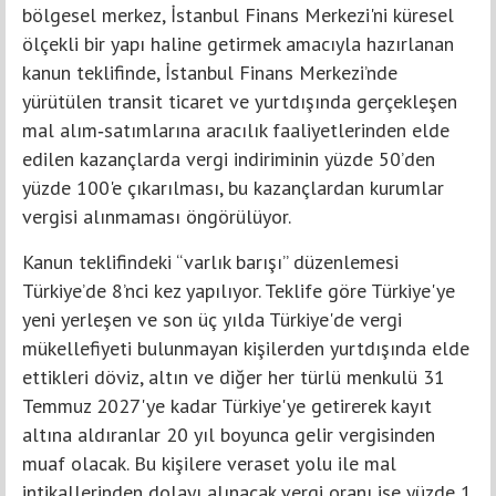
bölgesel merkez, İstanbul Finans Merkezi'ni küresel
ölçekli bir yapı haline getirmek amacıyla hazırlanan
kanun teklifinde, İstanbul Finans Merkezi’nde
yürütülen transit ticaret ve yurtdışında gerçekleşen
mal alım‑satımlarına aracılık faaliyetlerinden elde
edilen kazançlarda vergi indiriminin yüzde 50’den
yüzde 100'e çıkarılması, bu kazançlardan kurumlar
vergisi alınmaması öngörülüyor.
Kanun teklifindeki “varlık barışı” düzenlemesi
Türkiye’de 8’nci kez yapılıyor. Teklife göre Türkiye'ye
yeni yerleşen ve son üç yılda Türkiye'de vergi
mükellefiyeti bulunmayan kişilerden yurtdışında elde
ettikleri döviz, altın ve diğer her türlü menkulü 31
Temmuz 2027'ye kadar Türkiye'ye getirerek kayıt
altına aldıranlar 20 yıl boyunca gelir vergisinden
muaf olacak. Bu kişilere veraset yolu ile mal
intikallerinden dolayı alınacak vergi oranı ise yüzde 1