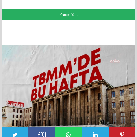
FACEBOOK YORUMLARI
(
0
)