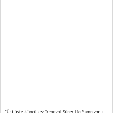
“Üst üste 4’üncü kez Trendyol Süper Lig Şampiyonu