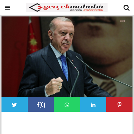
(
0
)