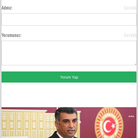
Adınız:
Gerekli
Yorumunuz:
Gerekli
FACEBOOK YORUMLARI