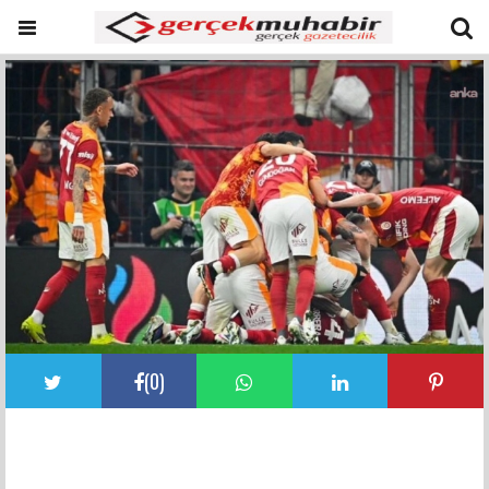
(
0
)