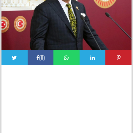
(
0
)