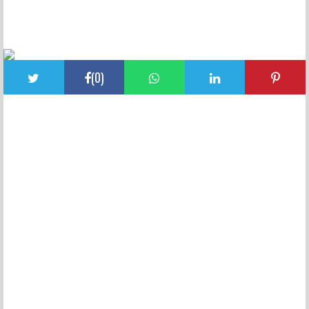
FACEBOOK YORUMLARI
(
0
)