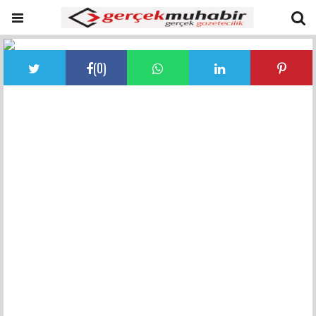
(
0
)