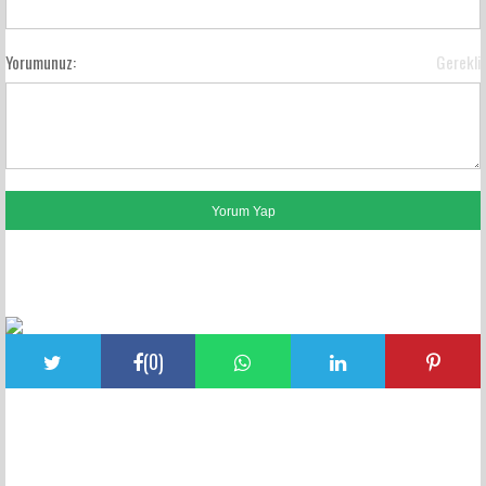
Yorumunuz:
Gerekli
FACEBOOK YORUMLARI
(
0
)