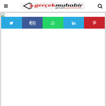
(
0
)