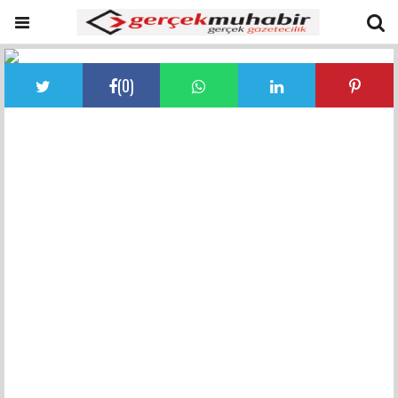
(
0
)