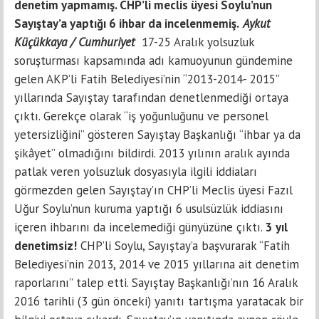
denetim yapmamış. CHP’li meclis üyesi Soylu’nun
Sayıştay’a yaptığı 6 ihbar da incelenmemiş.
Aykut
Küçükkaya / Cumhuriyet
17-25 Aralık yolsuzluk
soruşturması kapsamında adı kamuoyunun gündemine
gelen AKP’li Fatih Belediyesi’nin “2013-2014- 2015”
yıllarında Sayıştay tarafından denetlenmediği ortaya
çıktı. Gerekçe olarak “iş yoğunluğunu ve personel
yetersizliğini” gösteren Sayıştay Başkanlığı “ihbar ya da
şikâyet” olmadığını bildirdi. 2013 yılının aralık ayında
patlak veren yolsuzluk dosyasıyla ilgili iddiaları
görmezden gelen Sayıştay’ın CHP’li Meclis üyesi Fazıl
Uğur Soylu’nun kuruma yaptığı 6 usulsüzlük iddiasını
içeren ihbarını da incelemediği günyüzüne çıktı.
3 yıl
denetimsiz!
CHP’li Soylu, Sayıştay’a başvurarak “Fatih
Belediyesi’nin 2013, 2014 ve 2015 yıllarına ait denetim
raporlarını” talep etti. Sayıştay Başkanlığı’nın 16 Aralık
2016 tarihli (3 gün önceki) yanıtı tartışma yaratacak bir