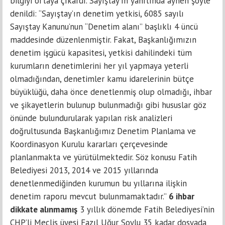
bilgiyi ortaya çıkardı. Sayıştay’ın yanıtında aynen şöyle
denildi: “Sayıştay’ın denetim yetkisi, 6085 sayılı
Sayıştay Kanunu’nun “Denetim alanı” başlıklı 4 üncü
maddesinde düzenlenmiştir. Fakat, Başkanlığımızın
denetim işgücü kapasitesi, yetkisi dahilindeki tüm
kurumların denetimlerini her yıl yapmaya yeterli
olmadığından, denetimler kamu idarelerinin bütçe
büyüklüğü, daha önce denetlenmiş olup olmadığı, ihbar
ve şikayetlerin bulunup bulunmadığı gibi hususlar göz
önünde bulundurularak yapılan risk analizleri
doğrultusunda Başkanlığımız Denetim Planlama ve
Koordinasyon Kurulu kararları çerçevesinde
planlanmakta ve yürütülmektedir. Söz konusu Fatih
Belediyesi 2013, 2014 ve 2015 yıllarında
denetlenmediğinden kurumun bu yıllarına ilişkin
denetim raporu mevcut bulunmamaktadır.”
6 ihbar
dikkate alınmamış
3 yıllık dönemde Fatih Belediyesi’nin
CHP’li Meclis üyesi Fazıl Uğur Soylu 35 kadar dosyada