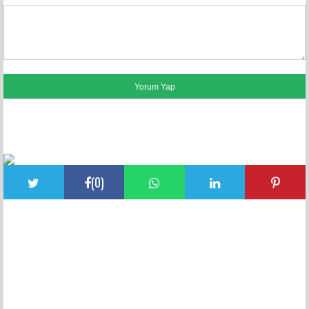
FACEBOOK YORUMLARI
(
0
)