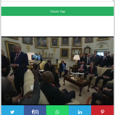
FACEBOOK YORUMLARI
(
0
)