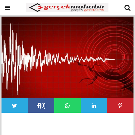
(
0
)