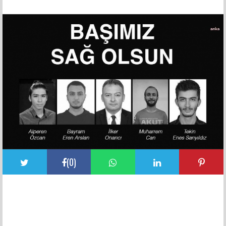
FACEBOOK YORUMLARI
(
0
)