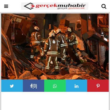
(
0
)