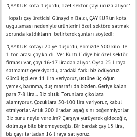
"ÇAYKUR kota düşürdü, özel sektör çayı ucuza alıyor"
Hopalı çay üreticisi Günaydın Balcı, ÇAYKUR’un kota
uygulaması nedeniyle ürünlerini özel sektöre satmak
zorunda kaldıklarını belirterek şunları söyledi:
"ÇAYKUR kotayı 20’ye düşürdü, elimizde 500 kilo ile
1 ton arası çay kaldı. 'Ver Kurtul' diye bir özel sektör
firması var, çayı 16-17 liradan alıyor. Oysa 25 liraya
satmamız gerekiyordu, aradaki farkı biz ödüyoruz.
Gürcü işçilere 11 lira veriyoruz, üstüne üç öğün
yemek, barınma, duş masrafı da bizden. Geriye kalan
para 7-8 lira... Biz bittik. Torunlara çikolata
alamıyoruz. Çocuklara 50-100 lira veriyoruz, kabul
etmiyorlar. Artık 200 liradan aşağısını beğenmiyorlar.
Biz bunu neyle verelim? Çarşıya yürüyerek gideceğiz,
dolmuşa bile binemeyeceğiz. Bir bardak çay 15 lira,
biz çayı tarladan 16 liraya satıyoruz.