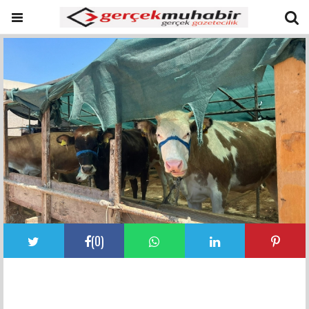
(
0
)