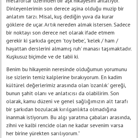
metaforlar üzerinden bir aşk hikayesini anlatıyor.
Dinleyenlerimin son derece aşina olduğu muzip bir
anlatım tarzı. Misal, kuş dediğin yuva da kurar
göklere de uçar. Artık nereden almak istersen. Sadece
bir noktayı son derece net olarak ifade etmem
gerekir ki şarkıda geçen 'toy bebe', 'kelek / ham /
hayattan derslerini almamış ruh' manası taşımaktadır.
Kuşkusuz biçimde ve de tabii ki.
Benim bu hikayenin neresinde olduğumun yorumunu
ise sizlerin temiz kalplerine bırakıyorum. En kadim
kültürel değerlerimiz arasında olan 'ozanlık' gereği,
bunun şahit olanı ve anlatıcısı da olabilirim. Son
olarak, kamu düzeni ve genel sağlığımızın alt tarafı
bir şarkıdan bozulacak kırılganlıkta olmadığına
inanmak istiyorum. Bu algı yaratma çabaları arasında,
zihni ve kalbi rencide olan ne kadar sevenim varsa
her birine yürekten sarılıyorum."