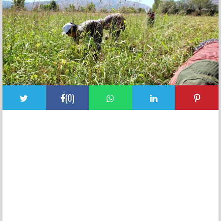
(
0
)