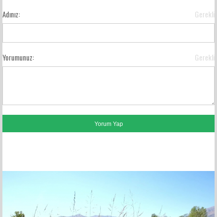
Adınız:
Gerekli
Yorumunuz:
Gerekli
FACEBOOK YORUMLARI