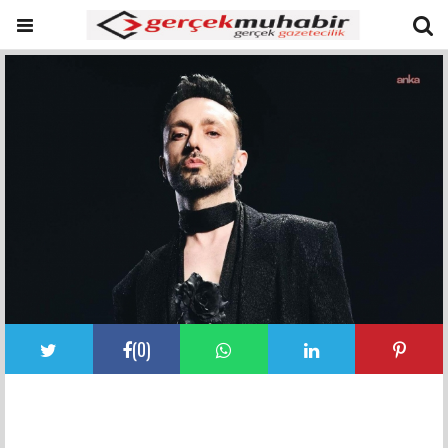
(
0
)