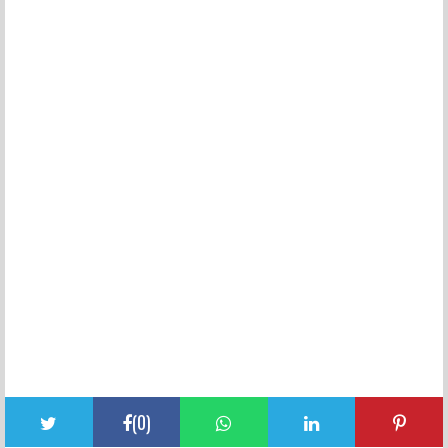
(
0
)