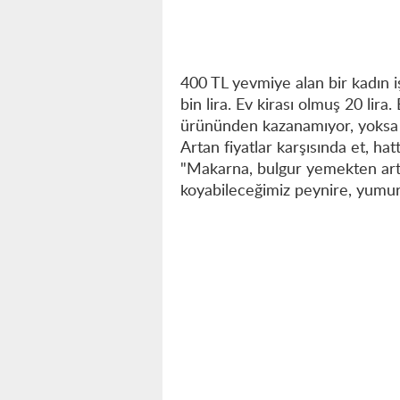
400 TL yevmiye alan bir kadın i
bin lira. Ev kirası olmuş 20 lira
ürününden kazanamıyor, yoksa bi
Artan fiyatlar karşısında et, ha
"Makarna, bulgur yemekten artı
koyabileceğimiz peynire, yumurt