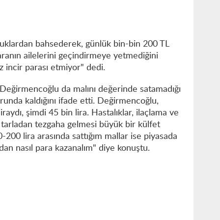
orluklardan bahsederek, günlük bin-bin 200 TL
aranın ailelerini geçindirmeye yetmediğini
z incir parası etmiyor" dedi.
er Değirmencoğlu da malını değerinde satamadığı
runda kaldığını ifade etti. Değirmencoğlu,
aydı, şimdi 45 bin lira. Hastalıklar, ilaçlama ve
 tarladan tezgaha gelmesi büyük bir külfet
-200 lira arasında sattığım mallar ise piyasada
dan nasıl para kazanalım" diye konuştu.