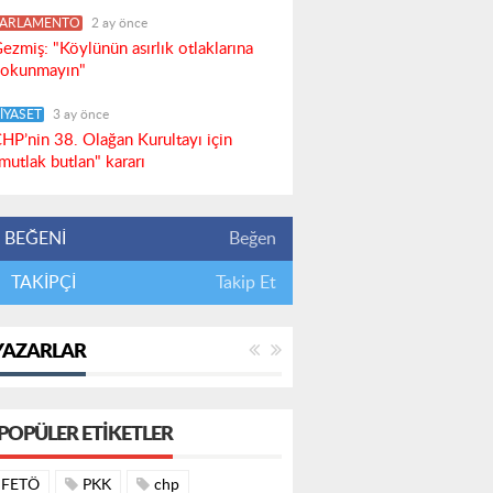
PARLAMENTO
2 ay önce
ezmiş: "Köylünün asırlık otlaklarına
okunmayın"
İYASET
3 ay önce
HP’nin 38. Olağan Kurultayı için
mutlak butlan" kararı
BEĞENİ
Beğen
TAKİPÇİ
Takip Et
YAZARLAR
POPÜLER ETIKETLER
FETÖ
PKK
chp