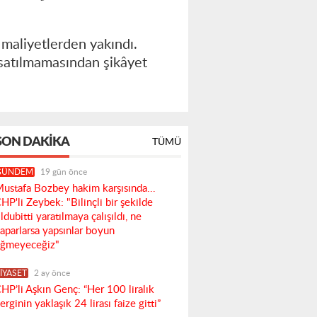
n maliyetlerden yakındı.
e satılmamasından şikâyet
SON DAKIKA
TÜMÜ
GÜNDEM
19 gün önce
ustafa Bozbey hakim karşısında...
HP'li Zeybek: "Bilinçli bir şekilde
ldubitti yaratılmaya çalışıldı, ne
aparlarsa yapsınlar boyun
ğmeyeceğiz"
İYASET
2 ay önce
HP’li Aşkın Genç: “Her 100 liralık
erginin yaklaşık 24 lirası faize gitti”