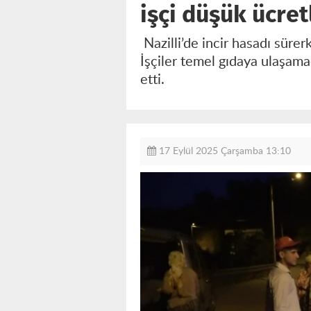
işçi düşük ücret
Nazilli’de incir hasadı sürer
İşçiler temel gıdaya ulaşama
etti.
17 Eylül 2025 Çarşamba 13:10