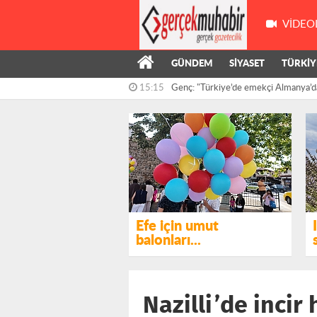
VIDEO
GÜNDEM
SİYASET
TÜRKİY
15:15
Genç: "Türkiye’de emekçi Almanya’d
çalışıyor,...
14:55
Kış’ın önergesi, AKP ve MHP milletve
reddedildi
Efe için umut
balonları...
Nazilli’de incir