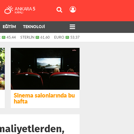
ANKARA
5
KAPALI
EĞİTİM
TEKNOLOJİ
R
45,44
STERLİN
61,60
EURO
53,37
Sinema salonlarında bu
hafta
 maliyetlerden,