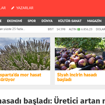
LAR
YAZARLAR
E
EKONOMİ
SPOR
DÜNYA
KÜLTÜR-SANAT
MAGAZİN
an yüzde 25 fazla
BİST
14.598
ALTIN
6.856,23
DOLA
killerinin oylarıyla
Isparta'da mor hasat
Siyah incirin hasadı
sürüyor
başladı
 hasadı başladı: Üretici artan