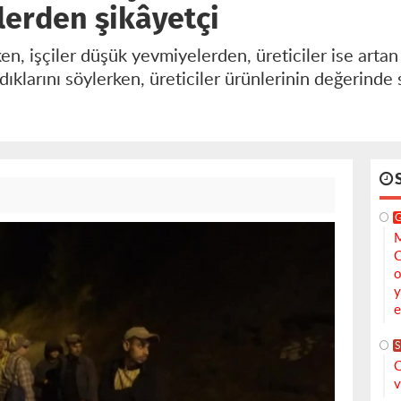
lerden şikâyetçi
ken, işçiler düşük yevmiyelerden, üreticiler ise arta
dıklarını söylerken, üreticiler ürünlerinin değerind
M
C
o
y
e
S
C
v