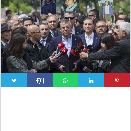
(
0
)