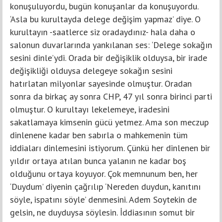
konuşuluyordu, bugün konuşanlar da konuşuyordu.
‘Asla bu kurultayda delege değişim yapmaz’ diye. O
kurultayın -saatlerce siz oradaydınız- hala daha o
salonun duvarlarında yankılanan ses: ‘Delege sokağın
sesini dinle’ydi. Orada bir değişiklik olduysa, bir irade
değişikliği olduysa delegeye sokağın sesini
hatırlatan milyonlar sayesinde olmuştur. Oradan
sonra da birkaç ay sonra CHP, 47 yıl sonra birinci parti
olmuştur. O kurultayı lekelemeye, iradesini
sakatlamaya kimsenin gücü yetmez. Ama son meczup
dinlenene kadar ben sabırla o mahkemenin tüm
iddiaları dinlemesini istiyorum. Çünkü her dinlenen bir
yıldır ortaya atılan bunca yalanın ne kadar boş
olduğunu ortaya koyuyor. Çok memnunum ben, her
‘Duydum’ diyenin çağrılıp ‘Nereden duydun, kanıtını
söyle, ispatını söyle’ denmesini. Adem Soytekin de
gelsin, ne duyduysa söylesin. İddiasının somut bir