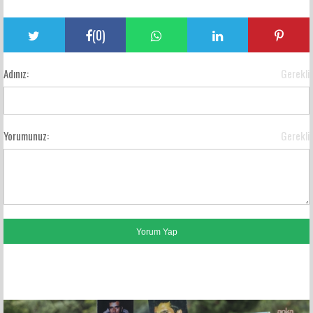
(
0
)
Adınız:
Gerekli
Yorumunuz:
Gerekli
FACEBOOK YORUMLARI