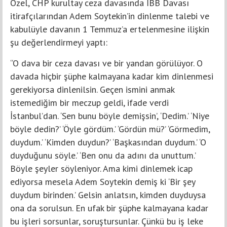
Özel, CHP kurultay ceza davasında İBB Davası
itirafçılarından Adem Soytekin’in dinlenme talebi ve
kabulüyle davanın 1 Temmuz’a ertelenmesine ilişkin
şu değerlendirmeyi yaptı:
“O dava bir ceza davası ve bir yandan görülüyor. O
davada hiçbir şüphe kalmayana kadar kim dinlenmesi
gerekiyorsa dinlenilsin. Geçen ismini anmak
istemediğim bir meczup geldi, ifade verdi
İstanbul’dan. ‘Sen bunu böyle demişsin’, ‘Dedim.’ ‘Niye
böyle dedin?’ ‘Öyle gördüm.’ ‘Gördün mü?’ ‘Görmedim,
duydum.’ ‘Kimden duydun?’ ‘Başkasından duydum.’ ‘O
duyduğunu söyle.’ ‘Ben onu da adını da unuttum.’
Böyle şeyler söyleniyor. Ama kimi dinlemek icap
ediyorsa mesela Adem Soytekin demiş ki ‘Bir şey
duydum birinden.’ Gelsin anlatsın, kimden duyduysa
ona da sorulsun. En ufak bir şüphe kalmayana kadar
bu işleri sorsunlar, soruştursunlar. Çünkü bu iş leke