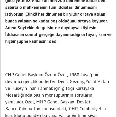
gücü yetmez. Ama son meczup dinlenene kadar ben
sabırla o mahkemenin tüm iddiaları dinlemesini
istiyorum. Çünkü her dinlenen bir yıldır ortaya atılan
bunca yalanın ne kadar boş olduğunu ortaya koyuyor.
Adem Soytekin de gelsin, ne duyduysa söylesin.
İddiasının somut gerçeğe dayanmadığı ortaya çıksın ve
hiçbir şüphe kalmasın” dedi.
CHP Genel Başkanı Özgür Özel, 1968 kuşağının
devrimci gençlik önderleri Deniz Gezmiş, Yusuf Aslan
ve Hüseyin İnan'ı anmak için gittiği Karşıyaka
Mezarlığı’nda basın mensuplarının sorularını
yanıtladı. Özel, MHP Genel Başkanı Devlet
Bahçeli’nin butlan konusundaki, "CHP, Cumhuriyet’in
kurulduğu günden bu yana var. önemli bir siyasi