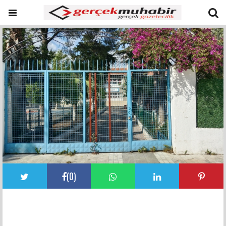
(
0
)