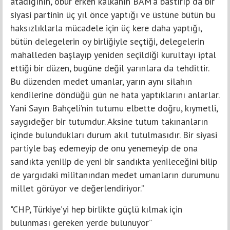
atadığının, öbür erken kalkanın BAM’a bastırıp da bir
siyasi partinin üç yıl önce yaptığı ve üstüne bütün bu
haksızlıklarla mücadele için üç kere daha yaptığı,
bütün delegelerin oy birliğiyle seçtiği, delegelerin
mahalleden başlayıp yeniden seçildiği kurultayı iptal
ettiği bir düzen, bugüne değil yarınlara da tehdittir.
Bu düzenden medet umanlar, yarın aynı silahın
kendilerine döndüğü gün ne hata yaptıklarını anlarlar.
Yani Sayın Bahçeli’nin tutumu elbette doğru, kıymetli,
saygıdeğer bir tutumdur. Aksine tutum takınanların
içinde bulundukları durum akıl tutulmasıdır. Bir siyasi
partiyle baş edemeyip de onu yenemeyip de ona
sandıkta yenilip de yeni bir sandıkta yenileceğini bilip
de yargıdaki militanından medet umanların durumunu
millet görüyor ve değerlendiriyor.”
"CHP, Türkiye’yi hep birlikte güçlü kılmak için
bulunması gereken yerde bulunuyor”